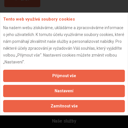
Tento web využívá soubory cookies
Aktualizováno z portálu ARES dne 29.12.2023 13:45:10
Na našem webu získáváme, ukládáme a zpracováváme informace
o jeho uživatelích. K tomuto účelu využíváme soubory cookies, které
nám pomáhají zkvalitnit naše služby a personalizovat nabídky. Pro
některé účely zpracování je vyžadován Váš souhlas, který vyjádříte
Důležité informace
volbou „Přijmout vše“. Nastavení cookies můžete změnit volbou
„Nastavení“.
Naše firmy a řemeslníci
Zpracování a ochrana osobních údajů
Přijmout vše
Zásady pro používání souborů cookie
Obchodní podmínky (zprostředkování)
Nastavení
Obchodní podmínky (rozpočtování)
Reference
Zamítnout vše
Naše excelové tabulky online
Naše služby