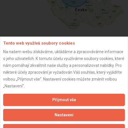
Tento web využívá soubory cookies
ZPĚT
Na našem webu získáváme, ukládáme a zpracováváme informace
o jeho uživatelích. K tomuto účelu využíváme soubory cookies, které
nám pomáhají zkvalitnit naše služby a personalizovat nabídky. Pro
Aktualizováno z portálu ARES dne 29.12.2023 06:30:10
některé účely zpracování je vyžadován Váš souhlas, který vyjádříte
volbou „Přijmout vše“. Nastavení cookies můžete změnit volbou
„Nastavení“.
Přijmout vše
Důležité informace
Naše firmy a řemeslníci
Nastavení
Zpracování a ochrana osobních údajů
Zásady pro používání souborů cookie