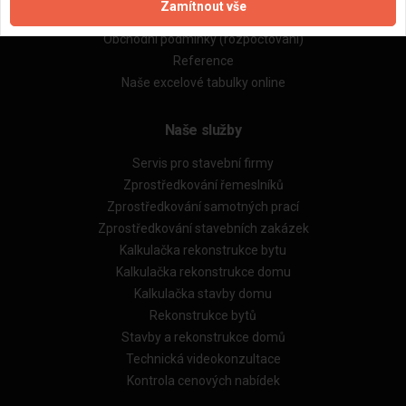
Zamítnout vše
Obchodní podmínky (zprostředkování)
Obchodní podmínky (rozpočtování)
Reference
Naše excelové tabulky online
Naše služby
Servis pro stavební firmy
Zprostředkování řemeslníků
Zprostředkování samotných prací
Zprostředkování stavebních zakázek
Kalkulačka rekonstrukce bytu
Kalkulačka rekonstrukce domu
Kalkulačka stavby domu
Rekonstrukce bytů
Stavby a rekonstrukce domů
Technická videokonzultace
Kontrola cenových nabídek