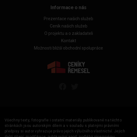
Informace o nás
Prezentace našich služeb
Ceník našich služeb
O projektu a o zakladateli
Kontakt
Možnosti bližší obchodní spolupráce
Všechny texty, fotografie i ostatní materiály publikované na těchto
stránkách jsou autorským dílem a v souladu s platnými právními
předpisy si autor vyhrazuje právo jejich výlučného vlastnictví. Jejich
další šíření, modifikace, publikování apod. podléhá písemnému