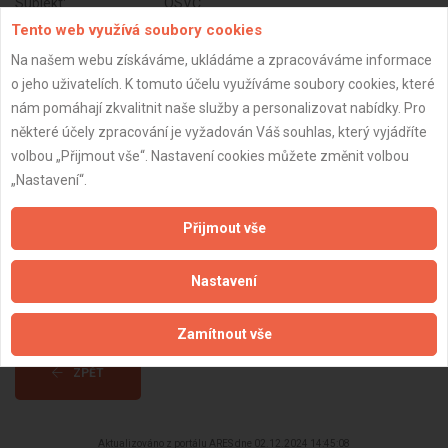
Subjekt:
OSVČ
Tento web využívá soubory cookies
DPH:
Neplátce
Na našem webu získáváme, ukládáme a zpracováváme informace
Věk:
43 let
o jeho uživatelích. K tomuto účelu využíváme soubory cookies, které
Datum registrace:
25.8.2014
nám pomáhají zkvalitnit naše služby a personalizovat nabídky. Pro
některé účely zpracování je vyžadován Váš souhlas, který vyjádříte
Dostupnost:
volbou „Přijmout vše“. Nastavení cookies můžete změnit volbou
„Nastavení“.
Přijmout vše
Nastavení
Zamítnout vše
ZPĚT
Aktualizováno z portálu ARES dne 02.12.2024 14:45:08