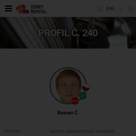
0 Kč
PROFIL Č. 240
Roman Č.
Profese:
zedníci, sádrokartonáři, instalatéři,