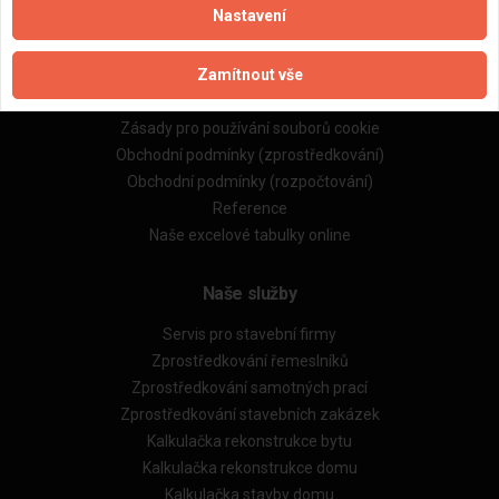
Nastavení
Důležité informace
Zamítnout vše
Naše firmy a řemeslníci
Zpracování a ochrana osobních údajů
Zásady pro používání souborů cookie
Obchodní podmínky (zprostředkování)
Obchodní podmínky (rozpočtování)
Reference
Naše excelové tabulky online
Naše služby
Servis pro stavební firmy
Zprostředkování řemeslníků
Zprostředkování samotných prací
Zprostředkování stavebních zakázek
Kalkulačka rekonstrukce bytu
Kalkulačka rekonstrukce domu
Kalkulačka stavby domu