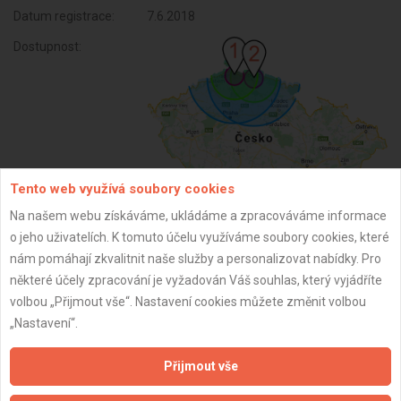
Datum registrace:
7.6.2018
Dostupnost:
Tento web využívá soubory cookies
Na našem webu získáváme, ukládáme a zpracováváme informace
o jeho uživatelích. K tomuto účelu využíváme soubory cookies, které
ZPĚT
nám pomáhají zkvalitnit naše služby a personalizovat nabídky. Pro
některé účely zpracování je vyžadován Váš souhlas, který vyjádříte
volbou „Přijmout vše“. Nastavení cookies můžete změnit volbou
Aktualizováno z portálu ARES dne 04.12.2025 04:15:02
„Nastavení“.
Přijmout vše