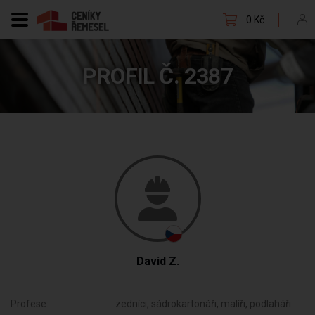
0 Kč
PROFIL Č. 2387
David Z.
Profese:
zedníci, sádrokartonáři, malíři, podlaháři