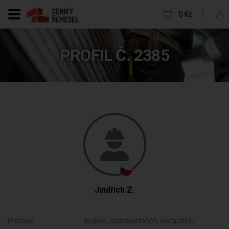
0 Kč
PROFIL Č. 2385
Jindřich Z.
Profese:
zedníci, sádrokartonáři, instalatéři,