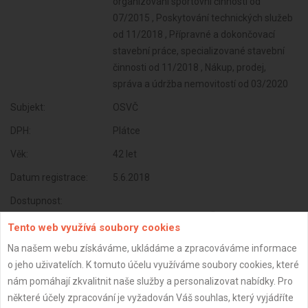
organizování sportovní činnosti od
07/2015 , Poskytování technických služeb
od 11/2018 , Přípravné a dokončovací
stavební práce, specializované stavební
činnosti od 11/2018 , Nákup, prodej,
správa a údržba nemovitostí od 03/2020
Subjekt:
OSVČ
DPH:
Plátce
Věk:
42 let
Datum registrace:
5.6.2018
Dostupnost:
Tento web využívá soubory cookies
Na našem webu získáváme, ukládáme a zpracováváme informace
o jeho uživatelích. K tomuto účelu využíváme soubory cookies, které
nám pomáhají zkvalitnit naše služby a personalizovat nabídky. Pro
některé účely zpracování je vyžadován Váš souhlas, který vyjádříte