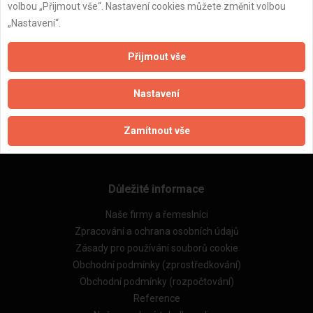
volbou „Přijmout vše“. Nastavení cookies můžete změnit volbou
„Nastavení“.
ZPĚT
Přijmout vše
Nastavení
Aktualizováno z portálu ARES dne 04.12.2025 02:15:01
Zamítnout vše
Důležité informace
Naše firmy a řemeslníci
Zpracování a ochrana osobních údajů
Zásady pro používání souborů cookie
Obchodní podmínky (zprostředkování)
Obchodní podmínky (rozpočtování)
Reference