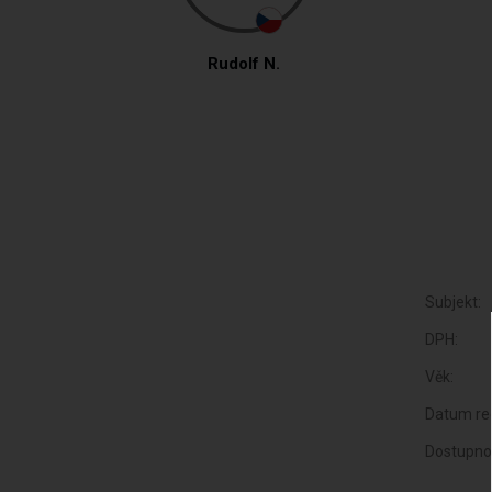
Rudolf N.
Subjekt:
DPH:
Věk:
Datum reg
Dostupno