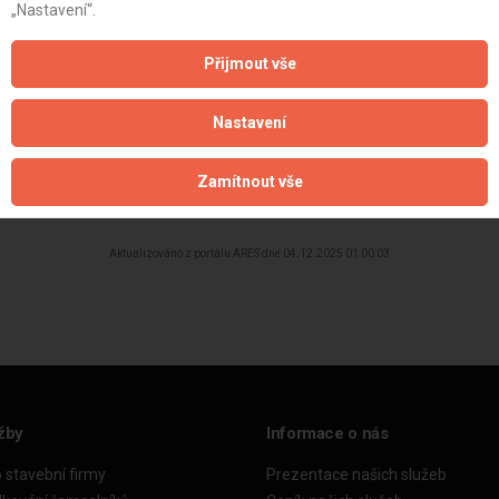
„Nastavení“.
Přijmout vše
Nastavení
Zamítnout vše
Aktualizováno z portálu ARES dne 04.12.2025 01:00:03
žby
Informace o nás
o stavební firmy
Prezentace našich služeb