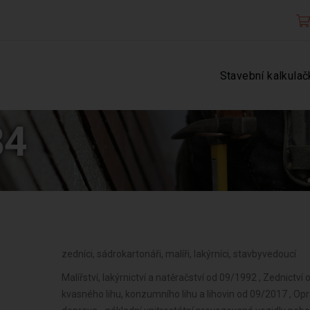
Stavební kalkulač
84
zedníci, sádrokartonáři, malíři, lakýrníci, stavbyvedoucí
Malířství, lakýrnictví a natěračství od 09/1992 , Zednictv
kvasného lihu, konzumního lihu a lihovin od 09/2017 , Opr