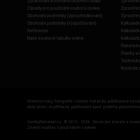
Zpracování a ochrana osobních údajů
Zprostře
Zásady pro používání souborů cookie
Zprostře
Obchodní podmínky (zprostředkování)
Zprostře
Obchodní podmínky (rozpočtování)
Kalkulačk
Reference
Kalkulač
Naše excelové tabulky online
Kalkulač
Rekonstr
Stavby a
Technick
Kontrola 
Všechny texty, fotografie i ostatní materiály publikované na t
další šíření, modifikace, publikování apod. podléhá písemném
CenikyRemesel.cz
© 2012 - 2026
Servis pro stavaře a stave
Změnit souhlas s používáním cookies