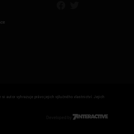
áce
si autor vyhrazuje právo jejich výlučného vlastnictví. Jejich
Developed by