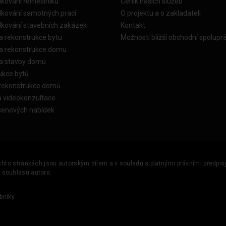
dkování řemeslníků
Ceník našich služeb
dkování samotných prací
O projektu a o zakladateli
dkování stavebních zakázek
Kontakt
a rekonstrukce bytu
Možnosti bližší obchodní spolupr
ka rekonstrukce domu
ka stavby domu
ukce bytů
 rekonstrukce domů
á videokonzultace
cenových nabídek
ěchto stránkách jsou autorským dílem a v souladu s platnými právními předpisy 
u souhlasu autora.
bníky