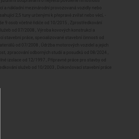
o jízdními soupravami o největší povolené hmotnosti
věcí a nákladní mezinárodní provozovaná vozidly nebo
hující 2,5 tuny určenými k přepravě zvířat nebo věcí, -
e 9 osob včetně řidiče od 10/2015 , Zprostředkování
lužeb od 07/2008 , Výroba kovových konstrukcí a
í stavební práce, specializované stavební činnosti od
teriálů od 07/2008 , Údržba motorových vozidel a jejich
ost, zpracování odborných studií a posudků od 08/2024 ,
é izolace od 12/1997 , Přípravné práce pro stavby od
edkování služeb od 10/2003 , Dokončovací stavební práce