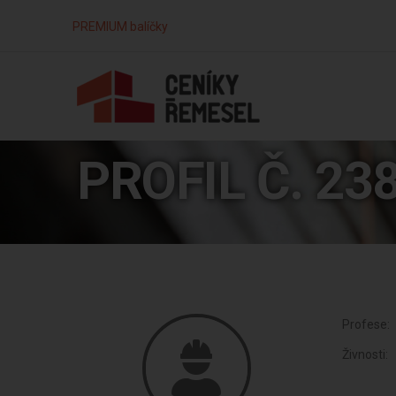
PREMIUM balíčky
PROFIL Č. 23
Profese:
Živnosti: