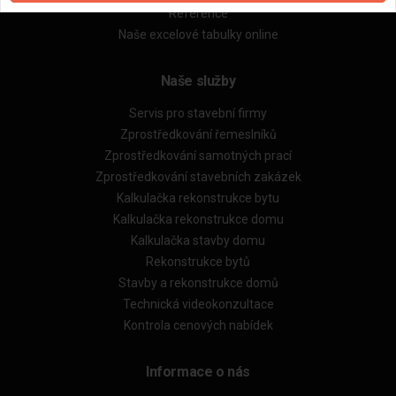
Reference
Naše excelové tabulky online
Naše služby
Servis pro stavební firmy
Zprostředkování řemeslníků
Zprostředkování samotných prací
Zprostředkování stavebních zakázek
Kalkulačka rekonstrukce bytu
Kalkulačka rekonstrukce domu
Kalkulačka stavby domu
Rekonstrukce bytů
Stavby a rekonstrukce domů
Technická videokonzultace
Kontrola cenových nabídek
Informace o nás