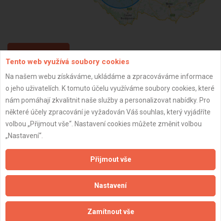
ZPĚT
Tento web využívá soubory cookies
Na našem webu získáváme, ukládáme a zpracováváme informace
o jeho uživatelích. K tomuto účelu využíváme soubory cookies, které
Aktualizováno z portálu ARES dne 02.12.2024 13:45:07
nám pomáhají zkvalitnit naše služby a personalizovat nabídky. Pro
některé účely zpracování je vyžadován Váš souhlas, který vyjádříte
volbou „Přijmout vše“. Nastavení cookies můžete změnit volbou
„Nastavení“.
Důležité informace
Přijmout vše
Naše firmy a řemeslníci
Zpracování a ochrana osobních údajů
Nastavení
Zásady pro používání souborů cookie
Obchodní podmínky (zprostředkování)
Zamítnout vše
Obchodní podmínky (rozpočtování)