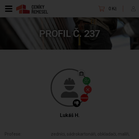
0 Kč
PROFIL Č. 237
Lukáš H.
Profese:
zedníci, sádrokartonáři, obkladači, malíři,