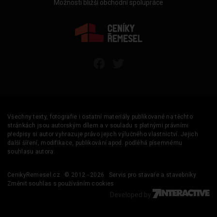
Možnosti bližší obchodní spolupráce
Všechny texty, fotografie i ostatní materiály publikované na těchto
stránkách jsou autorským dílem a v souladu s platnými právními
předpisy si autor vyhrazuje právo jejich výlučného vlastnictví. Jejich
další šíření, modifikace, publikování apod. podléhá písemnému
souhlasu autora.
CenikyRemesel.cz
© 2012 - 2026
Servis pro stavaře a stavebníky
Změnit souhlas s používáním cookies
Developed by