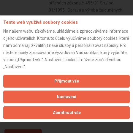
přílohách zákona č. 455/91 Sb./ od
01/1995 , Oprava a výroba čalouněných
výrobků. od 05/1992
Tento web využívá soubory cookies
Subjekt:
OSVČ
Na našem webu získáváme, ukládáme a zpracováváme informace
DPH:
Plátce
o jeho uživatelích. K tomuto účelu využíváme soubory cookies, které
nám pomáhají zkvalitnit naše služby a personalizovat nabídky. Pro
Věk:
56 let
některé účely zpracování je vyžadován Váš souhlas, který vyjádříte
Datum registrace:
31.5.2018
volbou „Přijmout vše“. Nastavení cookies můžete změnit volbou
„Nastavení“.
Dostupnost:
Přijmout vše
Nastavení
Zamítnout vše