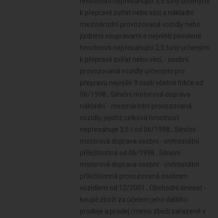
hmotnosti nepřesahující 3,5 tuny určenými
k přepravě zvířat nebo věcí a nákladní
mezinárodní provozovaná vozidly nebo
jízdními soupravami o největší povolené
hmotnosti nepřesahující 2,5 tuny určenými
k přepravě zvířat nebo věcí, - osobní
provozovaná vozidly určenými pro
přepravu nejvýše 9 osob včetně řidiče od
06/1998 , Silniční motorová doprava
nákladní - mezinárodní provozovaná
vozidly, jejichž celková hmotnost
nepřesahuje 3,5 t od 06/1998 , Silniční
motorová doprava osobní - vnitrostátní
příležitostná od 06/1998 , Silniční
motorová doprava osobní - vnitrostátní
příležitostná provozovaná osobním
vozidlem od 12/2001 , Obchodní činnost -
koupě zboží za účelem jeho dalšího
prodeje a prodej /mimo zboží zařazené v