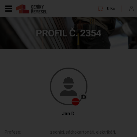
0 Kč
PROFIL Č. 2354
Jan D.
Profese:
zedníci, sádrokartonáři, elektrikáři,