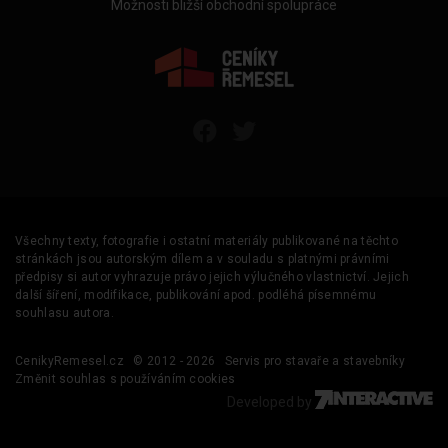
Možnosti bližší obchodní spolupráce
Všechny texty, fotografie i ostatní materiály publikované na těchto
stránkách jsou autorským dílem a v souladu s platnými právními
předpisy si autor vyhrazuje právo jejich výlučného vlastnictví. Jejich
další šíření, modifikace, publikování apod. podléhá písemnému
souhlasu autora.
CenikyRemesel.cz
© 2012 - 2026
Servis pro stavaře a stavebníky
Změnit souhlas s používáním cookies
Developed by