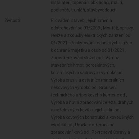
instalatéři, topenáři, obkladači, malíři,
podlaháři, truhláři, stavbyvedoucí
Živnosti:
Provádění staveb, jejich změn a odstraňování od 01/2009 , Montáž, opravy, revize a zkoušky elektrických zařízení od 01/2021 , Poskytování technických služeb k ochraně majetku a osob od 01/2021 , Zprostředkování služeb od , Výroba stavebních hmot, porcelánových, keramických a sádrových výrobků od , Výroba brusiv a ostatních minerálních nekovových výrobků od , Broušení technického a šperkového kamene od , Výroba a hutní zpracování železa, drahých a neželezných kovů a jejich slitin od , Výroba kovových konstrukcí a kovodělných výrobků od , Umělecko-řemeslné zpracování kovů od , Povrchové úpravy a svařování kovů a dalších materiálů od , Výroba neelektrických zařízení pro domácnost od , Výroba strojů a zařízení od , Výroba motorových a přípojných vozidel a karoserií od , Stavba a výroba plavidel od , Výroba, vývoj, projektování, zkoušky, instalace, údržba, opravy, modifikace a konstrukční změny letadel, motorů letadel, vrtulí, letadlových částí a zařízení a leteckých pozemních zařízení od , Výroba drážních hnacích vozidel a drážních vozidel na dráze tramvajové, trolejbusové a lanové a železničního parku od , Výroba jízdních kol, vozíků pro invalidy a jiných nemotorových dopravních prostředků od , Výroba a opravy čalounických výrobků od , Výroba, opravy a údržba sportovních potřeb, her, hraček a dětských kočárků od , Výroba a opravy zdrojů ionizujícího záření od , Výroba dalších výrobků zpracovatelského průmyslu od , Provozování vodovodů a kanalizací a úprava a rozvod vody od , Nakládání s odpady (vyjma nebezpečných) od , Zprostředkování obchodu a služeb od , Sklenářské práce, rámování a paspartování od , Velkoobchod a maloobchod od , Zastavárenská činnost a maloobchod s použitým zbožím od , Údržba motorových vozidel a jejich příslušenství od , Potrubní a pozemní doprava (vyjma železniční a silniční motorové dopravy) od , Skladování, balení zboží, manipulace s nákladem a technické činnosti v dopravě od , Zasilatelství a zastupování v celním řízení od , Ubytovací služby od , Návrhářská, designérská, aranžérská činnost a modeling od , Činnost informačních a zpravodajských kanceláří od , Poskytování software, poradenství v oblasti informačních technologií, zpracování dat, hostingové a související činnosti a webové portály od , Fotografické služby od , Překladatelská a tlumočnická činnost od , Služby v oblasti administrativní správy a služby organizačně hospodářské povahy od , Poradenská a konzultační činnost, zpracování odborných studií a posudků od , Provozování cestovní agentury a průvodcovská činnost v oblasti cestovního ruchu od , Projektování pozemkových úprav od , Mimoškolní výchova a vzdělávání, pořádání kurzů, školení, včetně lektorské činnosti od , Příprava a vypracování technických návrhů, grafické a kresličské práce od , Projektování elektrických zařízení od , Provozování tělovýchovných a sportovních zařízení a organizování sportovní činnosti od , Výzkum a vývoj v oblasti přírodních a technických věd nebo společenských věd od , Praní pro domácnost, žehlení, opravy a údržba oděvů, bytového textilu a osobního zboží od , Testování, měření, analýzy a kontroly od , Opravy a údržba potřeb pro domácnost, předmětů kulturní povahy, výrobků jemné mechaniky, optických přístrojů a měřidel od , Poskytování technických služeb od , Reklamní činnost, marketing, mediální zastoupení od , Poskytování služeb osobního charakteru a pro osobní hygienu od , Poskytování služeb pro rodinu a domácnost od , Poskytování služeb pro zemědělství, zahradnictví, rybníkářství, lesnictví a myslivost od