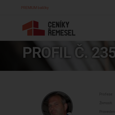
PREMIUM balíčky
PROFIL Č. 23
Profese:
Živnosti:
Proveden