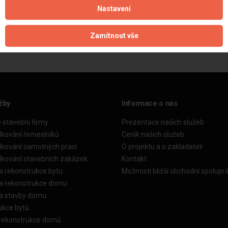
Nastavení
Aktualizováno z portálu ARES dne 02.12.2024 15:30:09
Zamítnout vše
žby
Informace o nás
o stavební firmy
Prezentace našich služeb
dkování řemeslníků
Ceník našich služeb
dkování samotných prací
O projektu a o zakladateli
dkování stavebních zakázek
Kontakt
a rekonstrukce bytu
Možnosti bližší obchodní spolupr
ka rekonstrukce domu
ka stavby domu
ukce bytů
 rekonstrukce domů