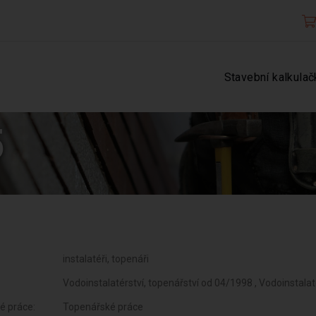
Stavební kalkulač
5
instalatéři, topenáři
Vodoinstalatérství, topenářství od 04/1998 , Vodoinstala
é práce:
Topenářské práce