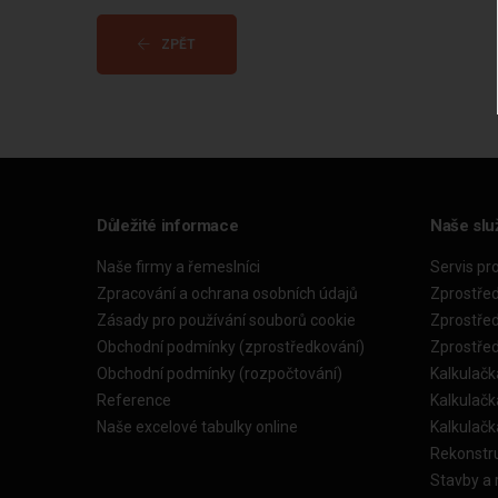
ZPĚT
Důležité informace
Naše slu
Naše firmy a řemeslníci
Servis pr
Zpracování a ochrana osobních údajů
Zprostře
Zásady pro používání souborů cookie
Zprostře
Obchodní podmínky (zprostředkování)
Zprostře
Obchodní podmínky (rozpočtování)
Kalkulačk
Reference
Kalkulač
Naše excelové tabulky online
Kalkulač
Rekonstr
Stavby a