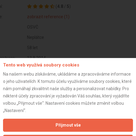
í:
(
4.8
/
5
)
e:
zobrazit reference (1)
OSVČ
Neplátce
58 let
istrace:
13.8.2014
Tento web využívá soubory cookies
st:
Na našem webu získáváme, ukládáme a zpracováváme informace
o jeho uživatelích. K tomuto účelu využíváme soubory cookies, které
nám pomáhají zkvalitnit naše služby a personalizovat nabídky. Pro
některé účely zpracování je vyžadován Váš souhlas, který vyjádříte
volbou „Přijmout vše“. Nastavení cookies můžete změnit volbou
„Nastavení“.
Přijmout vše