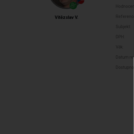
Hodnocen
Referenc
Vítězslav V.
Subjekt:
DPH:
Věk:
Datum reg
Dostupno