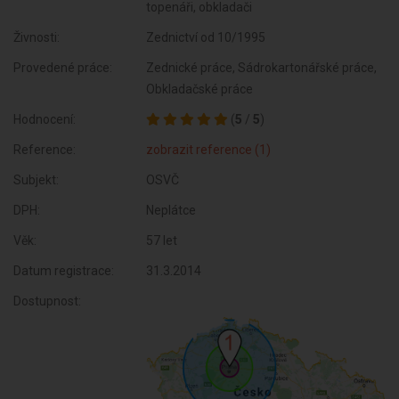
topenáři, obkladači
Živnosti:
Zednictví od 10/1995
Provedené práce:
Zednické práce, Sádrokartonářské práce,
Obkladačské práce
Hodnocení:
(
5
/
5
)
Reference:
zobrazit reference (1)
Subjekt:
OSVČ
DPH:
Neplátce
Věk:
57 let
Datum registrace:
31.3.2014
Dostupnost: