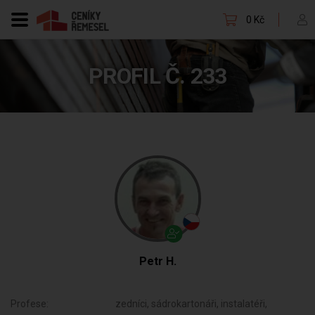
0 Kč
PROFIL Č. 233
Petr H.
Profese:
zedníci, sádrokartonáři, instalatéři,