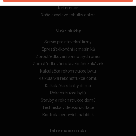
Obchodní podmínky (rozpočtování)
Reference
Naše excelové tabulky online
Naše služby
Servis pro stavební firmy
Zprostředkování řemeslníků
Zprostředkování samotných prací
Zprostředkování stavebních zakázek
Kalkulačka rekonstrukce bytu
Kalkulačka rekonstrukce domu
Kalkulačka stavby domu
Rekonstrukce bytů
Stavby a rekonstrukce domů
Technická videokonzultace
Kontrola cenových nabídek
Informace o nás