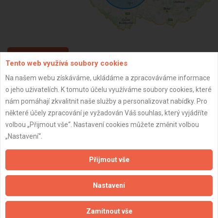
ZPĚT
Tento web využívá soubory cookies
Na našem webu získáváme, ukládáme a zpracováváme informace
o jeho uživatelích. K tomuto účelu využíváme soubory cookies, které
Aktualizováno z portálu ARES dne 02.12.2024 15:30:09
nám pomáhají zkvalitnit naše služby a personalizovat nabídky. Pro
některé účely zpracování je vyžadován Váš souhlas, který vyjádříte
volbou „Přijmout vše“. Nastavení cookies můžete změnit volbou
„Nastavení“.
Důležité informace
Přijmout vše
Naše firmy a řemeslníci
Zpracování a ochrana osobních údajů
Nastavení
Zásady pro používání souborů cookie
Obchodní podmínky (zprostředkování)
Zamítnout vše