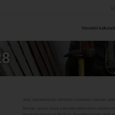
Stavební kalkulač
28
úklid, sádrokartonáři, elektrikáři, instalatéři, topenáři, ob
Montáž, opravy, revize a zkoušky elektrických zařízení od
Hostinská činnost od 04/2019 , Provádění staveb, jejich 