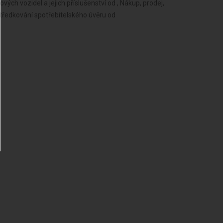
ch vozidel a jejich příslušenství od , Nákup, prodej,
tředkování spotřebitelského úvěru od