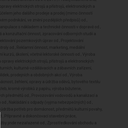
pravy elektrických strojů a přístrojů, elektronických a
účelem jeho dalšího prodeje a prodej (mimo činností
nském podnikání, ve znění pozdějších předpisů) od ,
anipulace s nákladem a technické činnosti v dopravě od ,
ká a konzultační činnost, zpracování odborných studií a
ojektování pozemkových úprav od , Projektování
ntroly od , Reklamní činnost, marketing, mediální
 kurzů, školení, včetně lektorské činnosti od , Výroba
 opravy elektrických strojů, přístrojů a elektronických
turních, kulturně-vzdělávacích a zábavních zařízení,
hlídek, prodejních a obdobných akcí od , Výroba
ácnost, žehlení, opravy a údržba oděvů, bytového textilu
řeb, kromě výrobků z papíru, výroba bižuterie,
ých předmětů od , Provozování vodovodů a kanalizací a
b od , Nakládání s odpady (vyjma nebezpečných) od ,
 údržba potřeb pro domácnost, předmětů kulturní povahy,
d , Přípravné a dokončovací stavební práce,
lužby jinde nezařazené od , Zprostředkování obchodu a