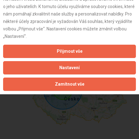
služeb od , Velkoobchod a maloobchod od , Údržba motorový
o jeho uživatelích. K tomuto účelu využíváme soubory cookies, které
správa a údržba nemovitostí od , Poskytování nebo zpros
nám pomáhají zkvalitnit naše služby a personalizovat nabídky. Pro
Firma s.r.o.
některé účely zpracování je vyžadován Váš souhlas, který vyjádříte
volbou „Přijmout vše“. Nastavení cookies můžete změnit volbou
Plátce
„Nastavení“.
48 let
Přijmout vše
istrace:
16.4.2018
st:
Nastavení
Zamítnout vše