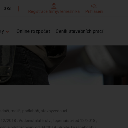
0 Kč
Registrace firmy/řemeslníka
Přihlášení
ky
Online rozpočet
Ceník stavebních prací
kladači, malíři, podlaháři, stavbyvedoucí
 12/2018 , Vodoinstalatérství, topenářství od 12/2018 ,
změn a odstraňování od 04/2019 , Prodej kvasného lihu,