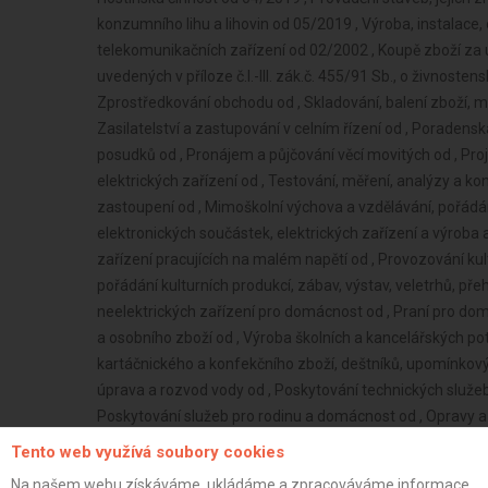
konzumního lihu a lihovin od 05/2019 , Výroba, instalace, o
telekomunikačních zařízení od 02/2002 , Koupě zboží za 
uvedených v příloze č.I.-III. zák.č. 455/91 Sb., o živnoste
Zprostředkování obchodu od , Skladování, balení zboží, m
Zasilatelství a zastupování v celním řízení od , Poradens
posudků od , Pronájem a půjčování věcí movitých od , Pr
elektrických zařízení od , Testování, měření, analýzy a ko
zastoupení od , Mimoškolní výchova a vzdělávání, pořádání
elektronických součástek, elektrických zařízení a výroba a
zařízení pracujících na malém napětí od , Provozování kul
pořádání kulturních produkcí, zábav, výstav, veletrhů, pře
neelektrických zařízení pro domácnost od , Praní pro dom
a osobního zboží od , Výroba školních a kancelářských pot
kartáčnického a konfekčního zboží, deštníků, upomínkov
úprava a rozvod vody od , Poskytování technických služe
Poskytování služeb pro rodinu a domácnost od , Opravy a
výrobků jemné mechaniky, optických přístrojů a měřidel o
Tento web využívá soubory cookies
specializované stavební činnosti od , Výroba, obchod a s
Na našem webu získáváme, ukládáme a zpracováváme informace