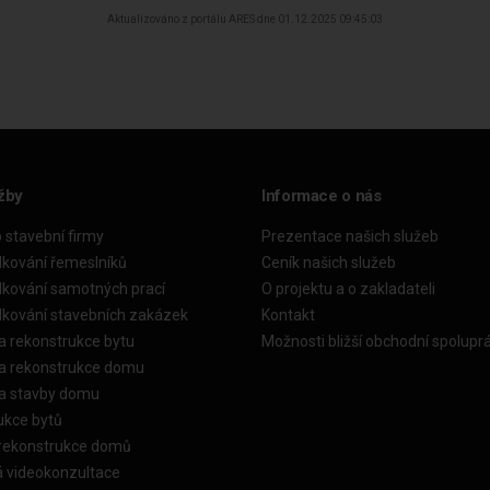
Aktualizováno z portálu ARES dne 01.12.2025 09:45:03
žby
Informace o nás
o stavební firmy
Prezentace našich služeb
dkování řemeslníků
Ceník našich služeb
dkování samotných prací
O projektu a o zakladateli
dkování stavebních zakázek
Kontakt
a rekonstrukce bytu
Možnosti bližší obchodní spolupr
ka rekonstrukce domu
ka stavby domu
ukce bytů
 rekonstrukce domů
á videokonzultace