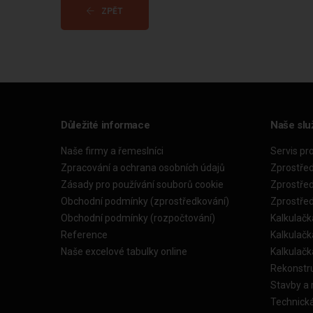
ZPĚT
Důležité informace
Naše slu
Naše firmy a řemeslníci
Servis pr
Zpracování a ochrana osobních údajů
Zprostře
Zásady pro používání souborů cookie
Zprostře
Obchodní podmínky (zprostředkování)
Zprostře
Obchodní podmínky (rozpočtování)
Kalkulačk
Reference
Kalkulač
Naše excelové tabulky online
Kalkulač
Rekonstr
Stavby a
Technick