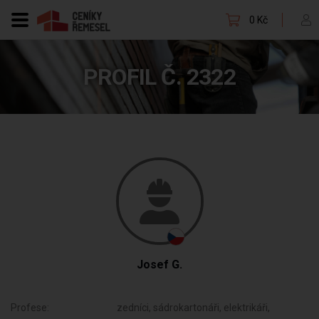
0 Kč
PROFIL Č. 2322
Josef G.
Profese:
zedníci, sádrokartonáři, elektrikáři,