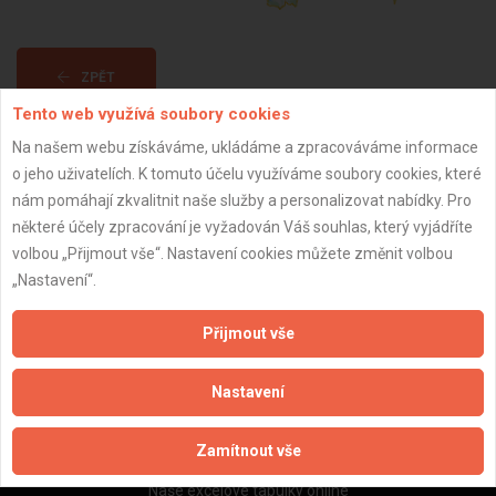
ZPĚT
Tento web využívá soubory cookies
Na našem webu získáváme, ukládáme a zpracováváme informace
Aktualizováno z portálu ARES dne 01.12.2025 04:00:02
o jeho uživatelích. K tomuto účelu využíváme soubory cookies, které
nám pomáhají zkvalitnit naše služby a personalizovat nabídky. Pro
některé účely zpracování je vyžadován Váš souhlas, který vyjádříte
volbou „Přijmout vše“. Nastavení cookies můžete změnit volbou
„Nastavení“.
Důležité informace
Naše firmy a řemeslníci
Přijmout vše
Zpracování a ochrana osobních údajů
Zásady pro používání souborů cookie
Nastavení
Obchodní podmínky (zprostředkování)
Obchodní podmínky (rozpočtování)
Zamítnout vše
Reference
Naše excelové tabulky online