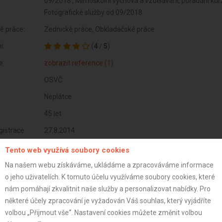
09/2018 , Mimoškolní výchova a vzdělávání, pořádání kurzů
Fotografické služby od 09/2018
é práce:
Zednické práce, Obkladačské práce
í:
(
4
/
5
)
e:
zobrazit reference (1)
OSVČ
Neplátce
45 let
istrace:
27.8.2014
ovníci
Tento web využívá soubory cookies
Na našem webu získáváme, ukládáme a zpracováváme informace
Jarda
Julius
Standa
o jeho uživatelích. K tomuto účelu využíváme soubory cookies, které
nám pomáhají zkvalitnit naše služby a personalizovat nabídky. Pro
st:
některé účely zpracování je vyžadován Váš souhlas, který vyjádříte
volbou „Přijmout vše“. Nastavení cookies můžete změnit volbou