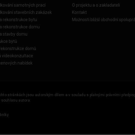
dkování samotných prací
O projektu a o zakladateli
dkování stavebních zakázek
Kontakt
a rekonstrukce bytu
Možnosti bližší obchodní spolupr
ka rekonstrukce domu
ka stavby domu
ukce bytů
 rekonstrukce domů
á videokonzultace
cenových nabídek
ěchto stránkách jsou autorským dílem a v souladu s platnými právními předpisy 
u souhlasu autora.
bníky