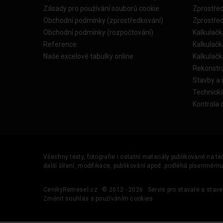
Zásady pro používání souborů cookie
Zprostře
Obchodní podmínky (zprostředkování)
Zprostře
Obchodní podmínky (rozpočtování)
Kalkulačk
Reference
Kalkulač
Naše excelové tabulky online
Kalkulač
Rekonstr
Stavby a
Technick
Kontrola 
Všechny texty, fotografie i ostatní materiály publikované na t
další šíření, modifikace, publikování apod. podléhá písemném
CenikyRemesel.cz
© 2012 - 2026
Servis pro stavaře a stave
Změnit souhlas s používáním cookies