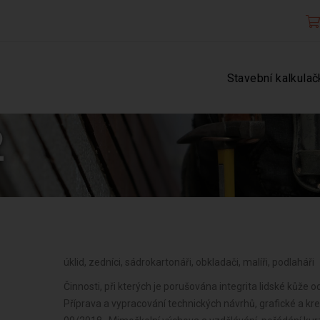
Stavební kalkulač
2
úklid, zedníci, sádrokartonáři, obkladači, malíři, podlaháři
Činnosti, při kterých je porušována integrita lidské kůže 
Příprava a vypracování technických návrhů, grafické a k