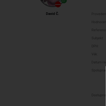
David Č.
Proveden
Hodnocen
Referenc
Subjekt:
DPH:
Věk:
Datum reg
Spoluprac
Dostupno