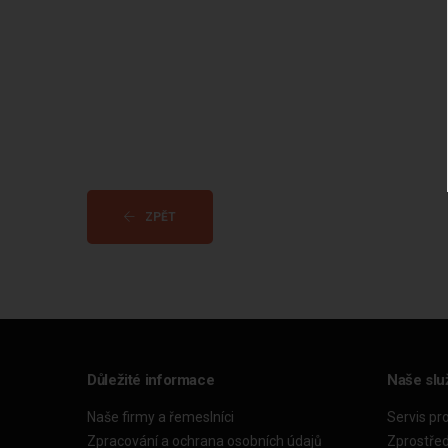
ZPĚT
Důležité informace
Naše slu
Naše firmy a řemeslníci
Servis pr
Zpracování a ochrana osobních údajů
Zprostře