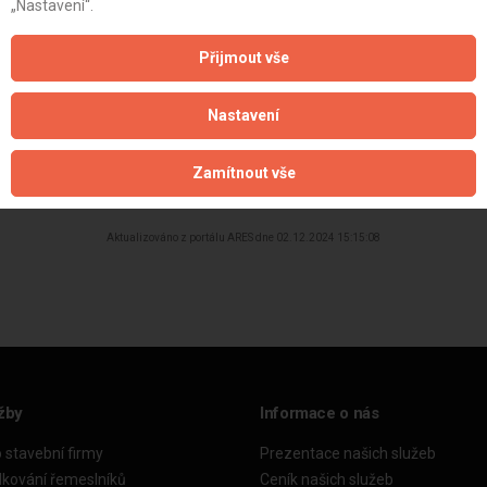
„Nastavení“.
Přijmout vše
Nastavení
Zamítnout vše
Aktualizováno z portálu ARES dne 02.12.2024 15:15:08
žby
Informace o nás
o stavební firmy
Prezentace našich služeb
dkování řemeslníků
Ceník našich služeb