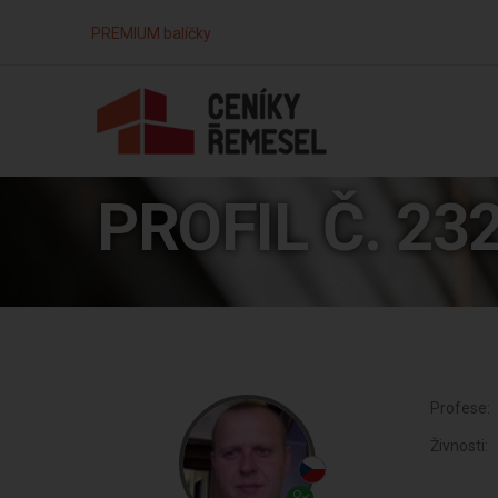
PREMIUM balíčky
PROFIL Č. 23
Profese:
Živnosti: