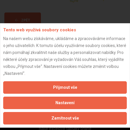
ZPĚT
Tento web využívá soubory cookies
Na našem webu získáváme, ukládáme a zpracováváme informace
Aktualizováno z portálu ARES dne 31.12.2024 20:45:05
o jeho uživatelích. K tomuto účelu využíváme soubory cookies, které
nám pomáhají zkvalitnit naše služby a personalizovat nabídky. Pro
některé účely zpracování je vyžadován Váš souhlas, který vyjádříte
volbou „Přijmout vše“. Nastavení cookies můžete změnit volbou
„Nastavení“.
Důležité informace
Naše firmy a řemeslníci
Přijmout vše
Zpracování a ochrana osobních údajů
Zásady pro používání souborů cookie
Nastavení
Obchodní podmínky (zprostředkování)
Obchodní podmínky (rozpočtování)
Zamítnout vše
Reference
Naše excelové tabulky online