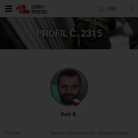
0 Kč
PROFIL Č. 2315
Petr B.
Profese:
zedníci, sádrokartonáři, obkladači, malíři,