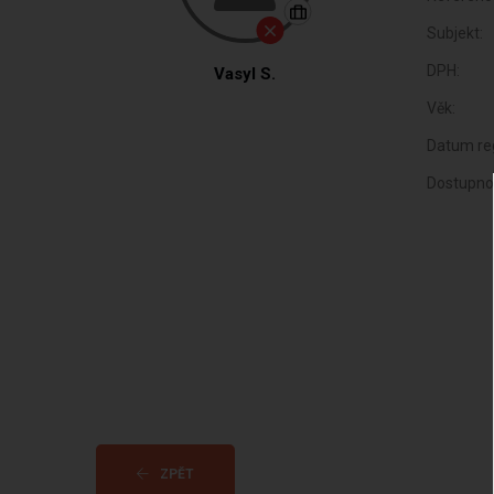
Subjekt:
DPH:
Vasyl S.
Věk:
Datum reg
Dostupno
ZPĚT