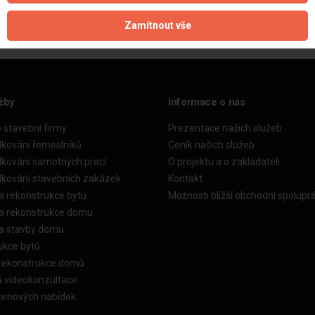
Zamítnout vše
žby
Informace o nás
o stavební firmy
Prezentace našich služeb
dkování řemeslníků
Ceník našich služeb
dkování samotných prací
O projektu a o zakladateli
dkování stavebních zakázek
Kontakt
a rekonstrukce bytu
Možnosti bližší obchodní spolupr
ka rekonstrukce domu
ka stavby domu
ukce bytů
 rekonstrukce domů
á videokonzultace
cenových nabídek