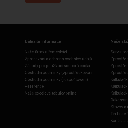
Důležité informace
Naše slu
Naše firmy a řemeslníci
Servis pr
Zpracování a ochrana osobních údajů
Zprostře
Zásady pro používání souborů cookie
Zprostře
Obchodní podmínky (zprostředkování)
Zprostře
Obchodní podmínky (rozpočtování)
Kalkulačk
Reference
Kalkulač
Naše excelové tabulky online
Kalkulač
Rekonstr
Stavby a
Technick
Kontrola 