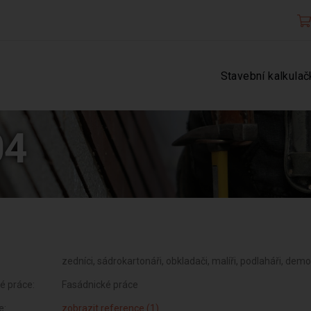
Stavební kalkulač
04
zedníci, sádrokartonáři, obkladači, malíři, podlaháři, demon
é práce:
Fasádnické práce
e:
zobrazit reference (1)