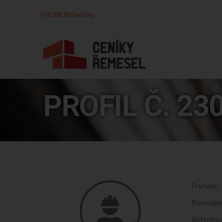
PREMIUM balíčky
PROFIL Č. 23
Profese:
Proveden
Referenc