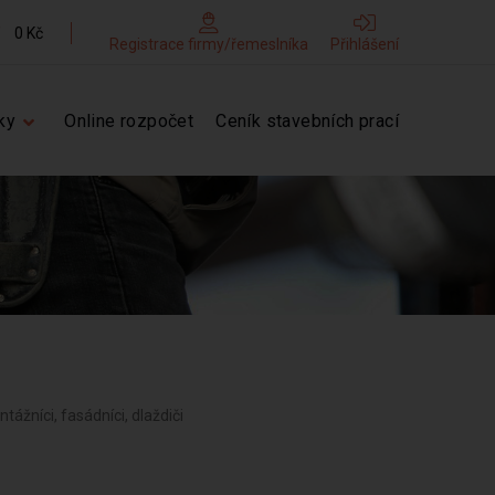
0 Kč
Registrace firmy/řemeslníka
Přihlášení
ky
Online rozpočet
Ceník stavebních prací
tážníci, fasádníci, dlaždiči