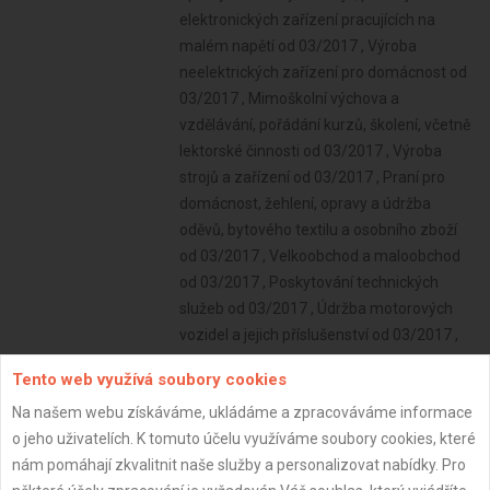
elektronických zařízení pracujících na
malém napětí od 03/2017 , Výroba
neelektrických zařízení pro domácnost od
03/2017 , Mimoškolní výchova a
vzdělávání, pořádání kurzů, školení, včetně
lektorské činnosti od 03/2017 , Výroba
strojů a zařízení od 03/2017 , Praní pro
domácnost, žehlení, opravy a údržba
oděvů, bytového textilu a osobního zboží
od 03/2017 , Velkoobchod a maloobchod
od 03/2017 , Poskytování technických
služeb od 03/2017 , Údržba motorových
vozidel a jejich příslušenství od 03/2017 ,
Výroba, opravy a údržba sportovních
Tento web využívá soubory cookies
potřeb, her, hraček a dětských kočárků od
Na našem webu získáváme, ukládáme a zpracováváme informace
03/2017 , Skladování, balení zboží,
o jeho uživatelích. K tomuto účelu využíváme soubory cookies, které
manipulace s nákladem a technické
nám pomáhají zkvalitnit naše služby a personalizovat nabídky. Pro
činnosti v dopravě od 03/2017 , Výroba