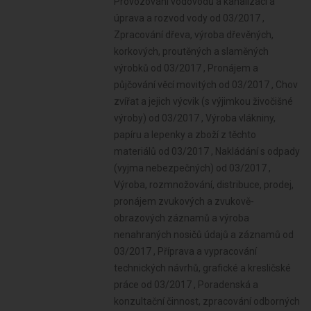
Provozování vodovodů a kanalizací a
úprava a rozvod vody od 03/2017 ,
Zpracování dřeva, výroba dřevěných,
korkových, proutěných a slaměných
výrobků od 03/2017 , Pronájem a
půjčování věcí movitých od 03/2017 , Chov
zvířat a jejich výcvik (s výjimkou živočišné
výroby) od 03/2017 , Výroba vlákniny,
papíru a lepenky a zboží z těchto
materiálů od 03/2017 , Nakládání s odpady
(vyjma nebezpečných) od 03/2017 ,
Výroba, rozmnožování, distribuce, prodej,
pronájem zvukových a zvukově-
obrazových záznamů a výroba
nenahraných nosičů údajů a záznamů od
03/2017 , Příprava a vypracování
technických návrhů, grafické a kresličské
práce od 03/2017 , Poradenská a
konzultační činnost, zpracování odborných