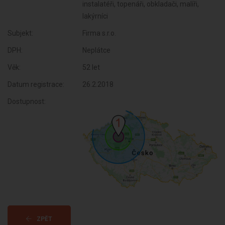
instalatéři, topenáři, obkladači, malíři,
lakýrníci
Subjekt:
Firma s.r.o.
DPH:
Neplátce
Věk:
52 let
Datum registrace:
26.2.2018
Dostupnost:
ZPĚT