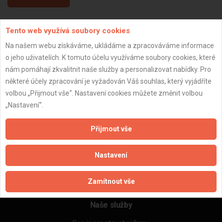
Tento web využívá soubory cookies
Aktualizováno z portálu ARES dne 05.01.2024 07:15:06
Na našem webu získáváme, ukládáme a zpracováváme informace
o jeho uživatelích. K tomuto účelu využíváme soubory cookies, které
nám pomáhají zkvalitnit naše služby a personalizovat nabídky. Pro
některé účely zpracování je vyžadován Váš souhlas, který vyjádříte
Důležité informace
volbou „Přijmout vše“. Nastavení cookies můžete změnit volbou
„Nastavení“.
Naše firmy a řemeslníci
Zpracování a ochrana osobních údajů
Přijmout vše
Zásady pro používání souborů cookie
Obchodní podmínky (zprostředkování)
Nastavení
Obchodní podmínky (rozpočtování)
Reference
Naše excelové tabulky online
Zamítnout vše
Naše služby