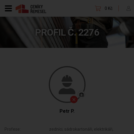
0 Kč
PROFIL Č. 2276
Petr P.
Profese:
zedníci, sádrokartonáři, elektrikáři,