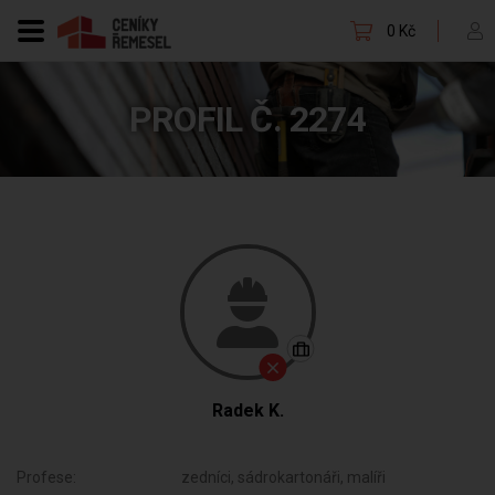
0 Kč
PROFIL Č. 2274
Radek K.
Profese:
zedníci, sádrokartonáři, malíři