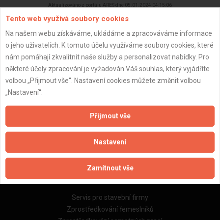
Aktualizováno z portálu ARES dne 05.01.2024 04:15:06
Tento web využívá soubory cookies
Na našem webu získáváme, ukládáme a zpracováváme informace
o jeho uživatelích. K tomuto účelu využíváme soubory cookies, které
nám pomáhají zkvalitnit naše služby a personalizovat nabídky. Pro
Důležité informace
některé účely zpracování je vyžadován Váš souhlas, který vyjádříte
volbou „Přijmout vše“. Nastavení cookies můžete změnit volbou
Naše firmy a řemeslníci
„Nastavení“.
Zpracování a ochrana osobních údajů
Zásady pro používání souborů cookie
Přijmout vše
Obchodní podmínky (zprostředkování)
Obchodní podmínky (rozpočtování)
Nastavení
Reference
Naše excelové tabulky online
Zamítnout vše
Naše služby
Servis pro stavební firmy
Zprostředkování řemeslníků