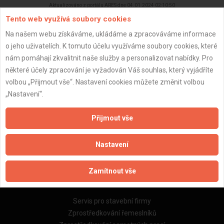
Aktualizováno z portálu ARES dne 04.01.2024 02:10:50
Tento web využívá soubory cookies
Na našem webu získáváme, ukládáme a zpracováváme informace
o jeho uživatelích. K tomuto účelu využíváme soubory cookies, které
nám pomáhají zkvalitnit naše služby a personalizovat nabídky. Pro
Důležité informace
některé účely zpracování je vyžadován Váš souhlas, který vyjádříte
volbou „Přijmout vše“. Nastavení cookies můžete změnit volbou
Naše firmy a řemeslníci
„Nastavení“.
Zpracování a ochrana osobních údajů
Zásady pro používání souborů cookie
Přijmout vše
Obchodní podmínky (zprostředkování)
Obchodní podmínky (rozpočtování)
Nastavení
Reference
Naše excelové tabulky online
Zamítnout vše
Naše služby
Servis pro stavební firmy
Zprostředkování řemeslníků