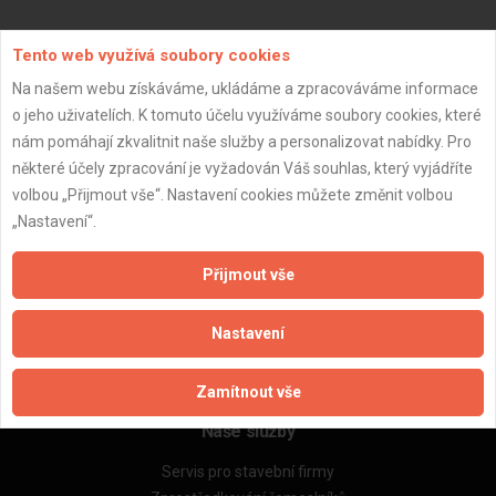
Aktualizováno z portálu ARES dne 03.01.2024 14:15:07
Tento web využívá soubory cookies
Na našem webu získáváme, ukládáme a zpracováváme informace
o jeho uživatelích. K tomuto účelu využíváme soubory cookies, které
nám pomáhají zkvalitnit naše služby a personalizovat nabídky. Pro
některé účely zpracování je vyžadován Váš souhlas, který vyjádříte
Důležité informace
volbou „Přijmout vše“. Nastavení cookies můžete změnit volbou
Naše firmy a řemeslníci
„Nastavení“.
Zpracování a ochrana osobních údajů
Zásady pro používání souborů cookie
Přijmout vše
Obchodní podmínky (zprostředkování)
Obchodní podmínky (rozpočtování)
Nastavení
Reference
Naše excelové tabulky online
Zamítnout vše
Naše služby
Servis pro stavební firmy