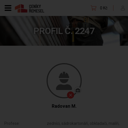
0 Kč
PROFIL Č. 2247
Radovan M.
Profese:
zedníci, sádrokartonáři, obkladači, malíři,