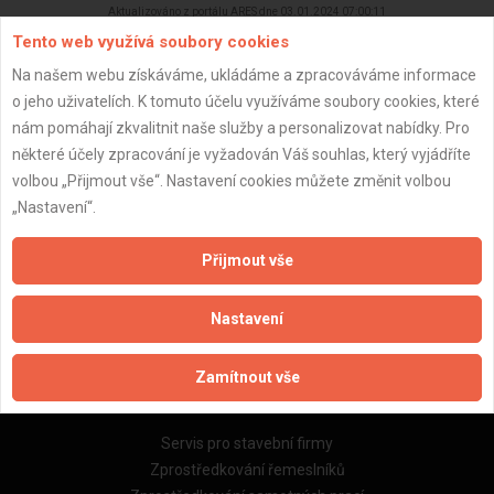
Aktualizováno z portálu ARES dne 03.01.2024 07:00:11
Tento web využívá soubory cookies
Na našem webu získáváme, ukládáme a zpracováváme informace
o jeho uživatelích. K tomuto účelu využíváme soubory cookies, které
nám pomáhají zkvalitnit naše služby a personalizovat nabídky. Pro
Důležité informace
některé účely zpracování je vyžadován Váš souhlas, který vyjádříte
volbou „Přijmout vše“. Nastavení cookies můžete změnit volbou
Naše firmy a řemeslníci
„Nastavení“.
Zpracování a ochrana osobních údajů
Zásady pro používání souborů cookie
Přijmout vše
Obchodní podmínky (zprostředkování)
Obchodní podmínky (rozpočtování)
Nastavení
Reference
Naše excelové tabulky online
Zamítnout vše
Naše služby
Servis pro stavební firmy
Zprostředkování řemeslníků