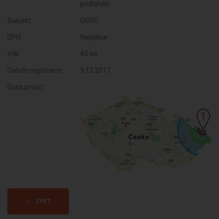
podlaháři
Subjekt:
OSVČ
DPH:
Neplátce
Věk:
43 let
Datum registrace:
9.12.2017
Dostupnost:
ZPĚT