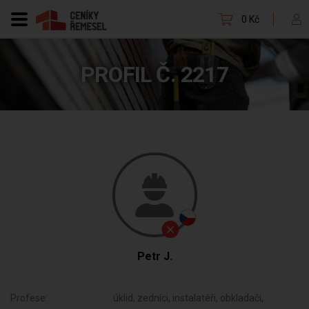
0 Kč
PROFIL Č. 2217
Petr J.
Profese:
úklid, zedníci, instalatéři, obkladači,