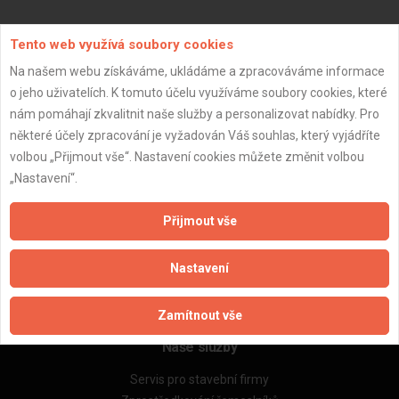
Aktualizováno z portálu ARES dne 02.01.2024 05:45:07
Tento web využívá soubory cookies
Na našem webu získáváme, ukládáme a zpracováváme informace
o jeho uživatelích. K tomuto účelu využíváme soubory cookies, které
nám pomáhají zkvalitnit naše služby a personalizovat nabídky. Pro
některé účely zpracování je vyžadován Váš souhlas, který vyjádříte
Důležité informace
volbou „Přijmout vše“. Nastavení cookies můžete změnit volbou
Naše firmy a řemeslníci
„Nastavení“.
Zpracování a ochrana osobních údajů
Zásady pro používání souborů cookie
Přijmout vše
Obchodní podmínky (zprostředkování)
Obchodní podmínky (rozpočtování)
Nastavení
Reference
Naše excelové tabulky online
Zamítnout vše
Naše služby
Servis pro stavební firmy