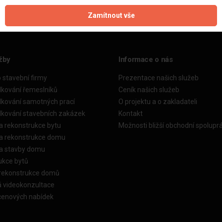
Zamítnout vše
žby
Informace o nás
o stavební firmy
Prezentace našich služeb
dkování řemeslníků
Ceník našich služeb
dkování samotných prací
O projektu a o zakladateli
dkování stavebních zakázek
Kontakt
a rekonstrukce bytu
Možnosti bližší obchodní spolupr
ka rekonstrukce domu
ka stavby domu
ukce bytů
 rekonstrukce domů
á videokonzultace
cenových nabídek