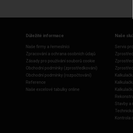
Důležité informace
Naše slu
Naše firmy a řemeslníci
Servis pr
Zpracování a ochrana osobních údajů
Zprostře
Zásady pro používání souborů cookie
Zprostře
Obchodní podmínky (zprostředkování)
Zprostře
Obchodní podmínky (rozpočtování)
Kalkulačk
Reference
Kalkulač
Naše excelové tabulky online
Kalkulač
Rekonstr
Stavby a
Technick
Kontrola 