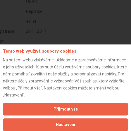
OSVČ
Neplátce
49 let
istrace:
29.11.2017
st:
Tento web využívá soubory cookies
Na našem webu získáváme, ukládáme a zpracováváme informace
o jeho uživatelích. K tomuto účelu využíváme soubory cookies, které
nám pomáhají zkvalitnit naše služby a personalizovat nabídky. Pro
některé účely zpracování je vyžadován Váš souhlas, který vyjádříte
volbou „Přijmout vše“. Nastavení cookies můžete změnit volbou
„Nastavení“.
Přijmout vše
Aktualizováno z portálu ARES dne 02.01.2024 02:15:10
Nastavení