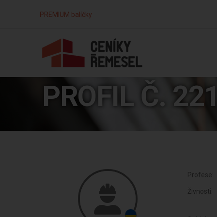
PREMIUM balíčky
PROFIL Č. 22
Profese:
Živnosti: