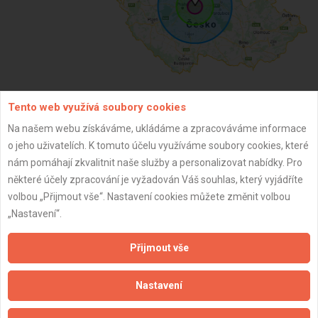
Tento web využívá soubory cookies
ZPĚT
Na našem webu získáváme, ukládáme a zpracováváme informace
o jeho uživatelích. K tomuto účelu využíváme soubory cookies, které
nám pomáhají zkvalitnit naše služby a personalizovat nabídky. Pro
Aktualizováno z portálu ARES dne 01.01.2024 14:00:12
některé účely zpracování je vyžadován Váš souhlas, který vyjádříte
volbou „Přijmout vše“. Nastavení cookies můžete změnit volbou
„Nastavení“.
Přijmout vše
Důležité informace
Naše firmy a řemeslníci
Nastavení
Zpracování a ochrana osobních údajů
Zásady pro používání souborů cookie