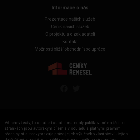
Informace o nás
Prezentace našich služeb
Ceník našich služeb
O projektu a o zakladateli
Kontakt
Možnosti bližší obchodní spolupráce
Všechny texty, fotografie i ostatní materiály publikované na těchto
stránkách jsou autorským dílem a v souladu s platnými právními
předpisy si autor vyhrazuje právo jejich výlučného vlastnictví. Jejich
další šíření, modifikace, publikování apod. podléhá písemnému