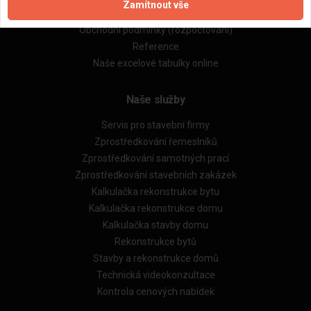
Zamítnout vše
Obchodní podmínky (zprostředkování)
Obchodní podmínky (rozpočtování)
Reference
Naše excelové tabulky online
Naše služby
Servis pro stavební firmy
Zprostředkování řemeslníků
Zprostředkování samotných prací
Zprostředkování stavebních zakázek
Kalkulačka rekonstrukce bytu
Kalkulačka rekonstrukce domu
Kalkulačka stavby domu
Rekonstrukce bytů
Stavby a rekonstrukce domů
Technická videokonzultace
Kontrola cenových nabídek