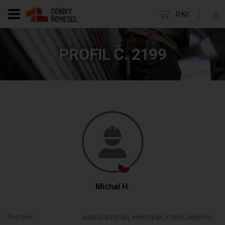
0 Kč
PROFIL Č. 2199
Michal H.
Profese:
sádrokartonáři, elektrikáři, malíři, lakýrníci,