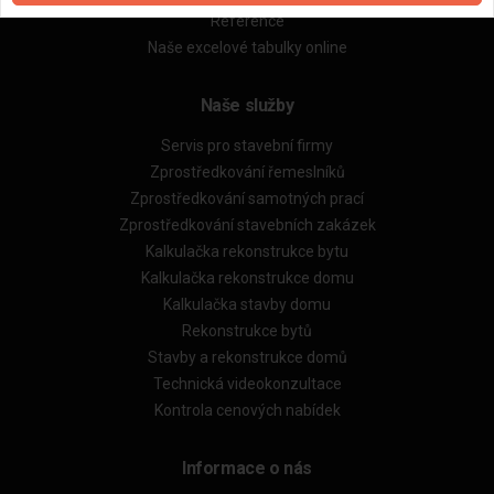
Reference
Naše excelové tabulky online
Naše služby
Servis pro stavební firmy
Zprostředkování řemeslníků
Zprostředkování samotných prací
Zprostředkování stavebních zakázek
Kalkulačka rekonstrukce bytu
Kalkulačka rekonstrukce domu
Kalkulačka stavby domu
Rekonstrukce bytů
Stavby a rekonstrukce domů
Technická videokonzultace
Kontrola cenových nabídek
Informace o nás