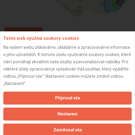
ZPĚT
Tento web využívá soubory cookies
Na našem webu získáváme, ukládáme a zpracováváme informace
o jeho uživatelích. K tomuto účelu využíváme soubory cookies, které
Aktualizováno z portálu ARES dne 31.12.2023 22:45:07
nám pomáhají zkvalitnit naše služby a personalizovat nabídky. Pro
některé účely zpracování je vyžadován Váš souhlas, který vyjádříte
volbou „Přijmout vše“. Nastavení cookies můžete změnit volbou
„Nastavení“.
Důležité informace
Přijmout vše
Naše firmy a řemeslníci
Zpracování a ochrana osobních údajů
Nastavení
Zásady pro používání souborů cookie
Obchodní podmínky (zprostředkování)
Zamítnout vše
Obchodní podmínky (rozpočtování)