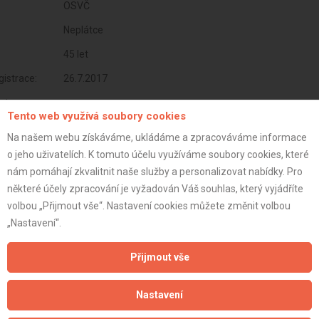
OSVČ
Neplátce
45 let
istrace:
26.7.2017
st:
Tento web využívá soubory cookies
Na našem webu získáváme, ukládáme a zpracováváme informace
o jeho uživatelích. K tomuto účelu využíváme soubory cookies, které
nám pomáhají zkvalitnit naše služby a personalizovat nabídky. Pro
některé účely zpracování je vyžadován Váš souhlas, který vyjádříte
volbou „Přijmout vše“. Nastavení cookies můžete změnit volbou
„Nastavení“.
Přijmout vše
Aktualizováno z portálu ARES dne 31.12.2023 15:45:06
Nastavení