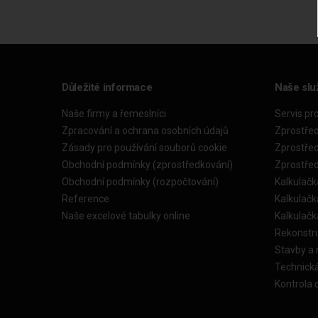
Důležité informace
Naše slu
Naše firmy a řemeslníci
Servis pr
Zpracování a ochrana osobních údajů
Zprostře
Zásady pro používání souborů cookie
Zprostře
Obchodní podmínky (zprostředkování)
Zprostře
Obchodní podmínky (rozpočtování)
Kalkulačk
Reference
Kalkulač
Naše excelové tabulky online
Kalkulač
Rekonstr
Stavby a
Technick
Kontrola 