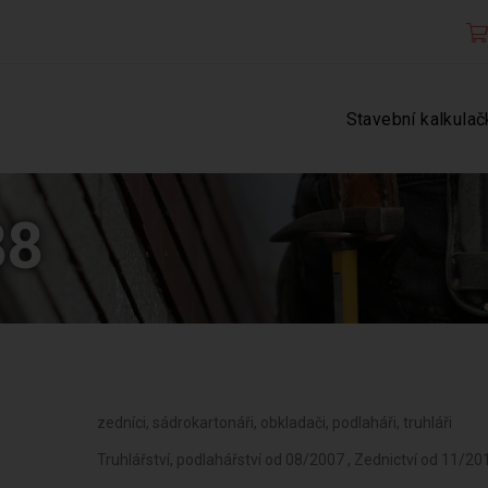
Stavební kalkulač
88
zedníci, sádrokartonáři, obkladači, podlaháři, truhláři
Truhlářství, podlahářství od 08/2007 , Zednictví od 11/20