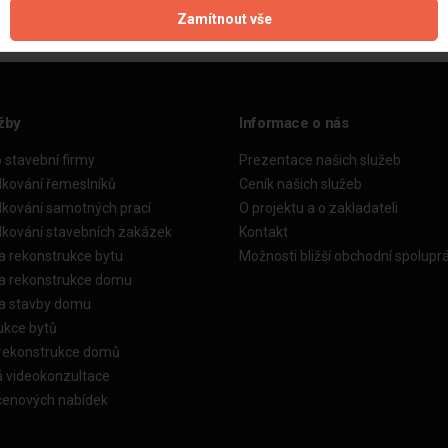
Zamítnout vše
žby
Informace o nás
o stavební firmy
Prezentace našich služeb
dkování řemeslníků
Ceník našich služeb
dkování samotných prací
O projektu a o zakladateli
dkování stavebních zakázek
Kontakt
a rekonstrukce bytu
Možnosti bližší obchodní spolupr
ka rekonstrukce domu
ka stavby domu
ukce bytů
 rekonstrukce domů
á videokonzultace
cenových nabídek