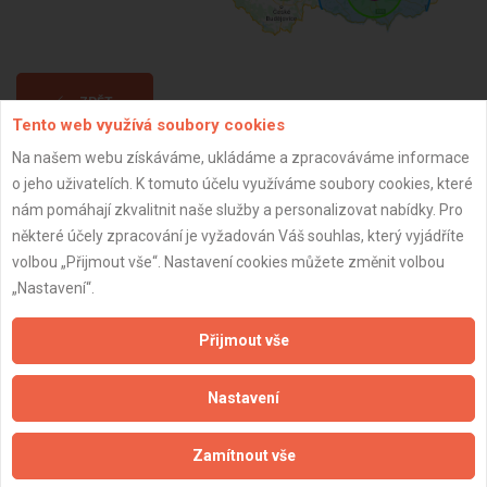
ZPĚT
Tento web využívá soubory cookies
Na našem webu získáváme, ukládáme a zpracováváme informace
Aktualizováno z portálu ARES dne 31.12.2023 11:00:16
o jeho uživatelích. K tomuto účelu využíváme soubory cookies, které
nám pomáhají zkvalitnit naše služby a personalizovat nabídky. Pro
některé účely zpracování je vyžadován Váš souhlas, který vyjádříte
volbou „Přijmout vše“. Nastavení cookies můžete změnit volbou
„Nastavení“.
Důležité informace
Přijmout vše
Naše firmy a řemeslníci
Zpracování a ochrana osobních údajů
Nastavení
Zásady pro používání souborů cookie
Obchodní podmínky (zprostředkování)
Zamítnout vše
Obchodní podmínky (rozpočtování)
Reference