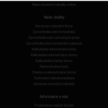
Naše excelové tabulky online
Naše služby
Servis pro stavební firmy
Zprostředkování řemeslníků
Zprostředkování samotných prací
Zprostředkování stavebních zakázek
Kalkulačka rekonstrukce bytu
Kalkulačka rekonstrukce domu
Kalkulačka stavby domu
Rekonstrukce bytů
Stavby a rekonstrukce domů
Technická videokonzultace
Kontrola cenových nabídek
Informace o nás
Prezentace našich služeb