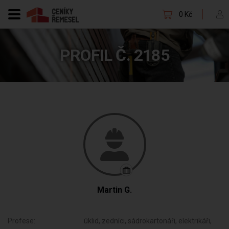
0 Kč
PROFIL Č. 2185
Martin G.
Profese:
úklid, zedníci, sádrokartonáři, elektrikáři,