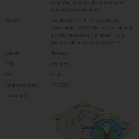
instalatéři, topenáři, obkladači, malíři,
podlaháři, stavbyvedoucí
Živnosti:
Zednictví od 10/2014 , Zámečnictví,
nástrojářství od 10/2014 , Výroba, obchod
a služby neuvedené v přílohách 1 až 3
živnostenského zákona od 10/2014
Subjekt:
Firma s.r.o.
DPH:
Neplátce
Věk:
51 let
Datum registrace:
13.7.2017
Dostupnost: