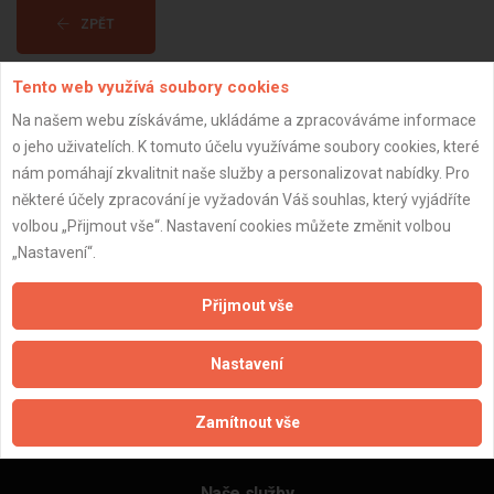
ZPĚT
Tento web využívá soubory cookies
Aktualizováno z portálu ARES dne 31.12.2023 03:30:11
Na našem webu získáváme, ukládáme a zpracováváme informace
o jeho uživatelích. K tomuto účelu využíváme soubory cookies, které
nám pomáhají zkvalitnit naše služby a personalizovat nabídky. Pro
některé účely zpracování je vyžadován Váš souhlas, který vyjádříte
volbou „Přijmout vše“. Nastavení cookies můžete změnit volbou
Důležité informace
„Nastavení“.
Naše firmy a řemeslníci
Zpracování a ochrana osobních údajů
Přijmout vše
Zásady pro používání souborů cookie
Obchodní podmínky (zprostředkování)
Nastavení
Obchodní podmínky (rozpočtování)
Reference
Zamítnout vše
Naše excelové tabulky online
Naše služby