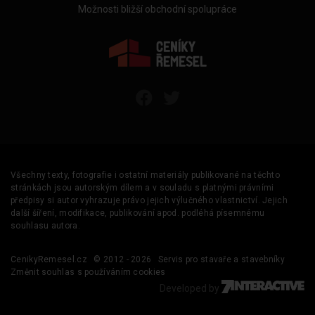
Možnosti bližší obchodní spolupráce
Všechny texty, fotografie i ostatní materiály publikované na těchto
stránkách jsou autorským dílem a v souladu s platnými právními
předpisy si autor vyhrazuje právo jejich výlučného vlastnictví. Jejich
další šíření, modifikace, publikování apod. podléhá písemnému
souhlasu autora.
CenikyRemesel.cz
© 2012 - 2026
Servis pro stavaře a stavebníky
Změnit souhlas s používáním cookies
Developed by