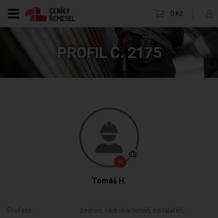
0 Kč
PROFIL Č. 2175
Tomáš H.
Profese:
zedníci, sádrokartonáři, instalatéři,