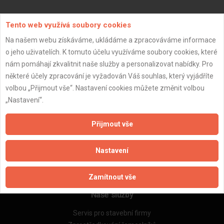
Aktualizováno z portálu ARES dne 30.12.2023 23:00:14
Tento web využívá soubory cookies
Na našem webu získáváme, ukládáme a zpracováváme informace
o jeho uživatelích. K tomuto účelu využíváme soubory cookies, které
nám pomáhají zkvalitnit naše služby a personalizovat nabídky. Pro
některé účely zpracování je vyžadován Váš souhlas, který vyjádříte
Důležité informace
volbou „Přijmout vše“. Nastavení cookies můžete změnit volbou
Naše firmy a řemeslníci
„Nastavení“.
Zpracování a ochrana osobních údajů
Zásady pro používání souborů cookie
Přijmout vše
Obchodní podmínky (zprostředkování)
Obchodní podmínky (rozpočtování)
Nastavení
Reference
Naše excelové tabulky online
Zamítnout vše
Naše služby
Servis pro stavební firmy