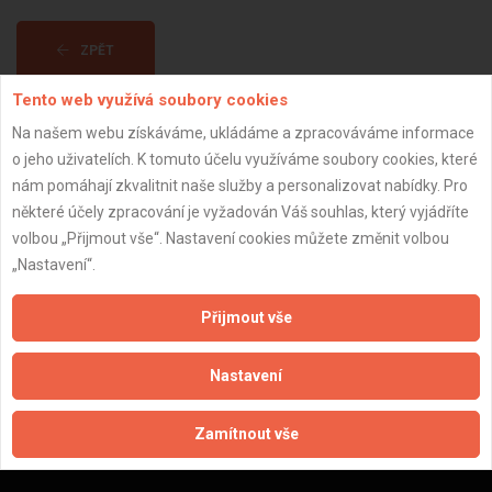
ZPĚT
Tento web využívá soubory cookies
Aktualizováno z portálu ARES dne 30.12.2023 14:45:11
Na našem webu získáváme, ukládáme a zpracováváme informace
o jeho uživatelích. K tomuto účelu využíváme soubory cookies, které
nám pomáhají zkvalitnit naše služby a personalizovat nabídky. Pro
některé účely zpracování je vyžadován Váš souhlas, který vyjádříte
volbou „Přijmout vše“. Nastavení cookies můžete změnit volbou
Důležité informace
„Nastavení“.
Naše firmy a řemeslníci
Přijmout vše
Zpracování a ochrana osobních údajů
Zásady pro používání souborů cookie
Nastavení
Obchodní podmínky (zprostředkování)
Obchodní podmínky (rozpočtování)
Zamítnout vše
Reference
Naše excelové tabulky online