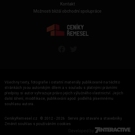
Kontakt
Možnosti bližší obchodní spolupráce
Všechny texty, fotografie i ostatní materiály publikované na těchto
stránkách jsou autorským dílem a v souladu s platnými právními
předpisy si autor vyhrazuje právo jejich výlučného vlastnictví. Jejich
další šíření, modifikace, publikování apod. podléhá písemnému
souhlasu autora.
CenikyRemesel.cz
© 2012 - 2026
Servis pro stavaře a stavebníky
Změnit souhlas s používáním cookies
Developed by