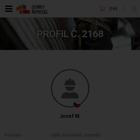
0 Kč
PROFIL Č. 2168
Josef M.
Profese:
úklid, instalatéři, topenáři