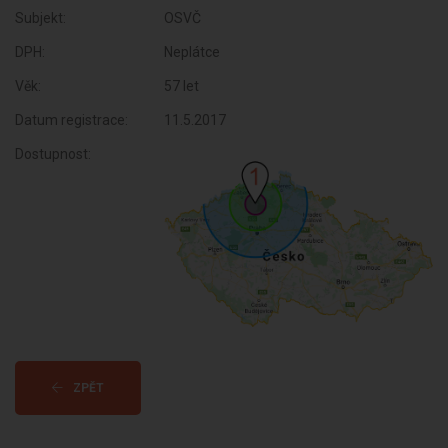
Subjekt:
OSVČ
DPH:
Neplátce
Věk:
57 let
Datum registrace:
11.5.2017
Dostupnost:
ZPĚT