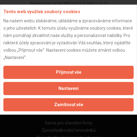
Aktualizováno z portálu ARES dne 30.12.2023 11:15:10
Tento web využívá soubory cookies
Na našem webu získáváme, ukládáme a zpracováváme informace
o jeho uživatelích. K tomuto účelu využíváme soubory cookies, které
nám pomáhají zkvalitnit naše služby a personalizovat nabídky. Pro
Důležité informace
některé účely zpracování je vyžadován Váš souhlas, který vyjádříte
volbou „Přijmout vše“. Nastavení cookies můžete změnit volbou
Naše firmy a řemeslníci
„Nastavení“.
Zpracování a ochrana osobních údajů
Zásady pro používání souborů cookie
Přijmout vše
Obchodní podmínky (zprostředkování)
Obchodní podmínky (rozpočtování)
Nastavení
Reference
Naše excelové tabulky online
Zamítnout vše
Naše služby
Servis pro stavební firmy
Zprostředkování řemeslníků