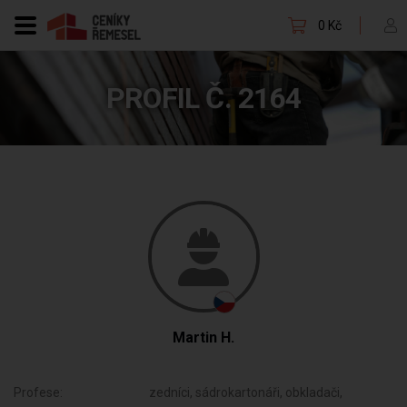
0 Kč
PROFIL Č. 2164
Martin H.
Profese:
zedníci, sádrokartonáři, obkladači,