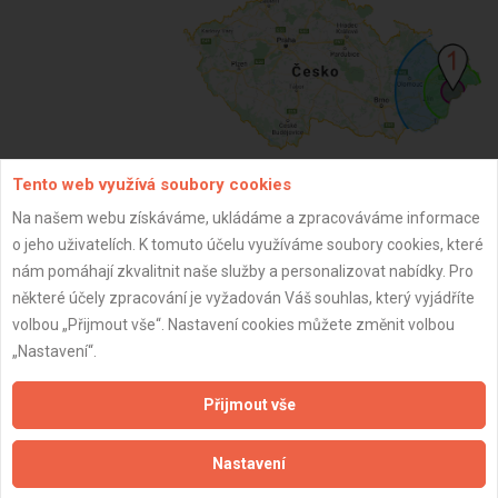
Tento web využívá soubory cookies
Na našem webu získáváme, ukládáme a zpracováváme informace
ZPĚT
o jeho uživatelích. K tomuto účelu využíváme soubory cookies, které
nám pomáhají zkvalitnit naše služby a personalizovat nabídky. Pro
některé účely zpracování je vyžadován Váš souhlas, který vyjádříte
Aktualizováno z portálu ARES dne 30.12.2023 09:30:12
volbou „Přijmout vše“. Nastavení cookies můžete změnit volbou
„Nastavení“.
Přijmout vše
Důležité informace
Nastavení
Naše firmy a řemeslníci