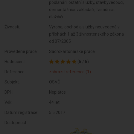
podlaháři, ostatní služby, stavbyvedoucí,
demontážníci, zakladači, fasádníci,
dlaždiči
Živnosti:
Výroba, obchod a služby neuvedené v
přílohách 1 až 3 živnostenského zákona
od 07/2005
Provedené práce:
Sádrokartonářské práce
Hodnocení:
(
5
/
5
)
Reference:
zobrazit reference (1)
Subjekt:
OSVČ
DPH:
Neplátce
Věk:
44 let
Datum registrace:
5.5.2017
Dostupnost: