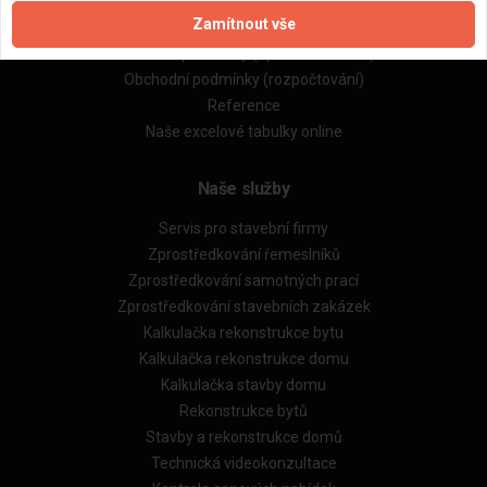
Zpracování a ochrana osobních údajů
Zamítnout vše
Zásady pro používání souborů cookie
Obchodní podmínky (zprostředkování)
Obchodní podmínky (rozpočtování)
Reference
Naše excelové tabulky online
Naše služby
Servis pro stavební firmy
Zprostředkování řemeslníků
Zprostředkování samotných prací
Zprostředkování stavebních zakázek
Kalkulačka rekonstrukce bytu
Kalkulačka rekonstrukce domu
Kalkulačka stavby domu
Rekonstrukce bytů
Stavby a rekonstrukce domů
Technická videokonzultace