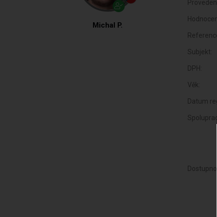
Proveden
Hodnocen
Michal P.
Referenc
Subjekt:
DPH:
Věk:
Datum reg
Spoluprac
Dostupno