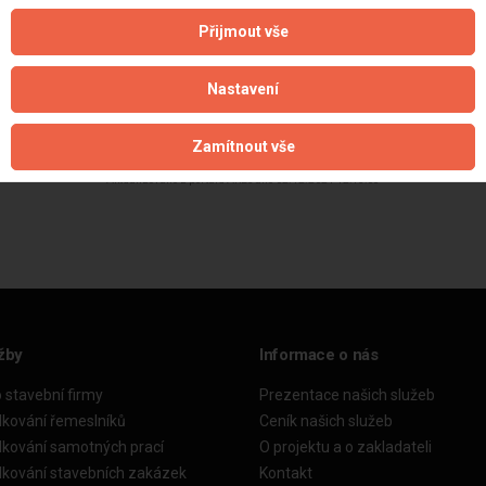
Přijmout vše
Nastavení
Zamítnout vše
Aktualizováno z portálu ARES dne 02.12.2024 12:45:08
žby
Informace o nás
o stavební firmy
Prezentace našich služeb
dkování řemeslníků
Ceník našich služeb
dkování samotných prací
O projektu a o zakladateli
dkování stavebních zakázek
Kontakt