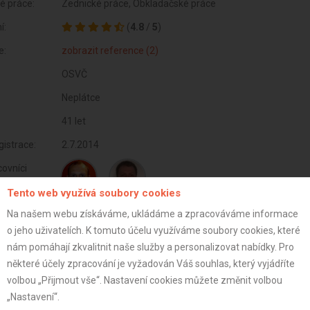
é práce:
Zednické práce, Obkladačské práce
í:
(
4.8
/
5
)
e:
zobrazit reference (2)
OSVČ
Neplátce
41 let
istrace:
2.7.2014
ovníci
Tento web využívá soubory cookies
Honza
Marek
Na našem webu získáváme, ukládáme a zpracováváme informace
o jeho uživatelích. K tomuto účelu využíváme soubory cookies, které
st:
nám pomáhají zkvalitnit naše služby a personalizovat nabídky. Pro
některé účely zpracování je vyžadován Váš souhlas, který vyjádříte
volbou „Přijmout vše“. Nastavení cookies můžete změnit volbou
„Nastavení“.