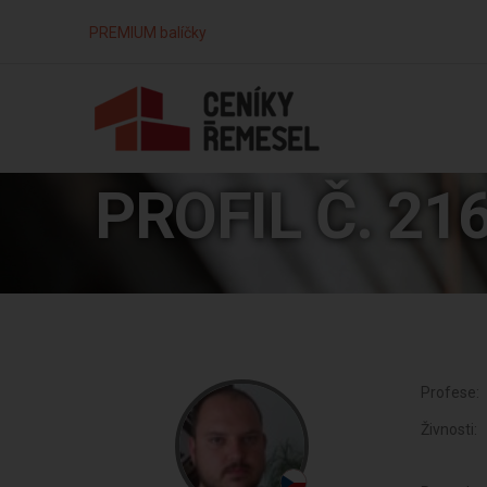
PREMIUM balíčky
PROFIL Č. 21
Profese:
Živnosti: