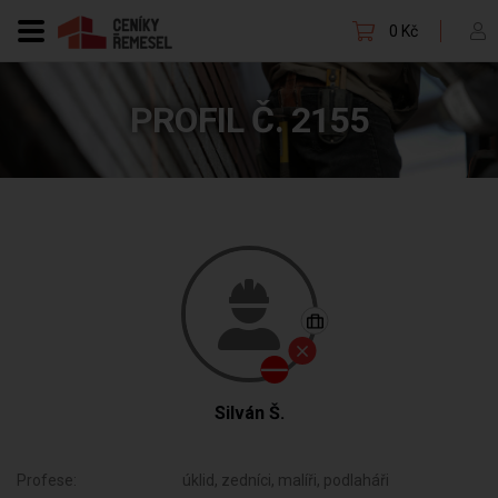
0 Kč
PROFIL Č. 2155
Silván Š.
Profese:
úklid, zedníci, malíři, podlaháři