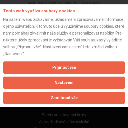
Aktualizováno z portálu ARES dne 29.12.2023 14:45:10
Tento web využívá soubory cookies
Na našem webu získáváme, ukládáme a zpracováváme informace
o jeho uživatelích. K tomuto účelu využíváme soubory cookies, které
nám pomáhají zkvalitnit naše služby a personalizovat nabídky. Pro
Důležité informace
některé účely zpracování je vyžadován Váš souhlas, který vyjádříte
volbou „Přijmout vše“. Nastavení cookies můžete změnit volbou
Naše firmy a řemeslníci
„Nastavení“.
Zpracování a ochrana osobních údajů
Zásady pro používání souborů cookie
Přijmout vše
Obchodní podmínky (zprostředkování)
Obchodní podmínky (rozpočtování)
Nastavení
Reference
Naše excelové tabulky online
Zamítnout vše
Naše služby
Servis pro stavební firmy
Zprostředkování řemeslníků