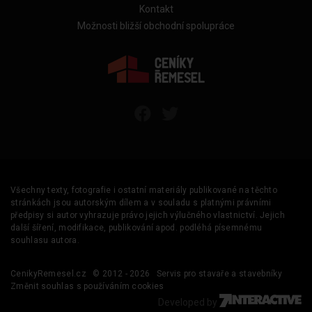
Kontakt
Možnosti bližší obchodní spolupráce
Všechny texty, fotografie i ostatní materiály publikované na těchto
stránkách jsou autorským dílem a v souladu s platnými právními
předpisy si autor vyhrazuje právo jejich výlučného vlastnictví. Jejich
další šíření, modifikace, publikování apod. podléhá písemnému
souhlasu autora.
CenikyRemesel.cz
© 2012 - 2026
Servis pro stavaře a stavebníky
Změnit souhlas s používáním cookies
Developed by