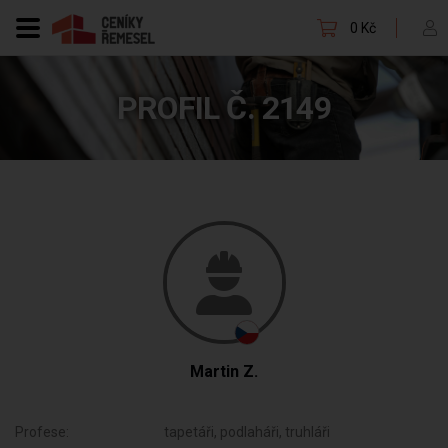
0 Kč
PROFIL Č. 2149
Martin Z.
Profese:
tapetáři, podlaháři, truhláři