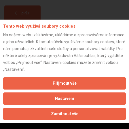
ZPĚT
Tento web využívá soubory cookies
Aktualizováno z portálu ARES dne 29.12.2023 07:30:10
Na našem webu získáváme, ukládáme a zpracováváme informace
o jeho uživatelích. K tomuto účelu využíváme soubory cookies, které
nám pomáhají zkvalitnit naše služby a personalizovat nabídky. Pro
některé účely zpracování je vyžadován Váš souhlas, který vyjádříte
volbou „Přijmout vše“. Nastavení cookies můžete změnit volbou
Důležité informace
„Nastavení“.
Naše firmy a řemeslníci
Přijmout vše
Zpracování a ochrana osobních údajů
Zásady pro používání souborů cookie
Nastavení
Obchodní podmínky (zprostředkování)
Obchodní podmínky (rozpočtování)
Zamítnout vše
Reference
Naše excelové tabulky online