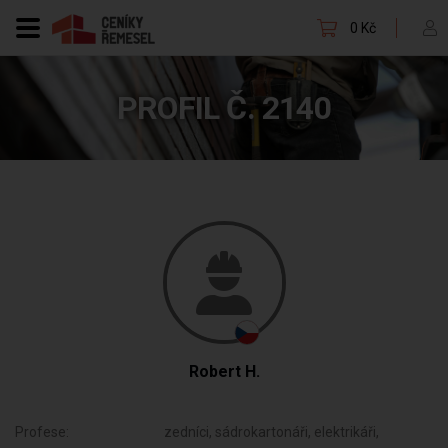
0 Kč
PROFIL Č. 2140
Robert H.
Profese:
zedníci, sádrokartonáři, elektrikáři,