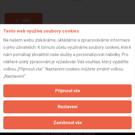
ZPĚT
Tento web využívá soubory cookies
Na našem webu získáváme, ukládáme a zpracováváme informace
Aktualizováno z portálu ARES dne 30.12.2023 15:45:09
o jeho uživatelích. K tomuto účelu využíváme soubory cookies, které
nám pomáhají zkvalitnit naše služby a personalizovat nabídky. Pro
některé účely zpracování je vyžadován Váš souhlas, který vyjádříte
volbou „Přijmout vše“. Nastavení cookies můžete změnit volbou
„Nastavení“.
Důležité informace
Naše firmy a řemeslníci
Přijmout vše
Zpracování a ochrana osobních údajů
Zásady pro používání souborů cookie
Nastavení
Obchodní podmínky (zprostředkování)
Obchodní podmínky (rozpočtování)
Zamítnout vše
Reference
Naše excelové tabulky online