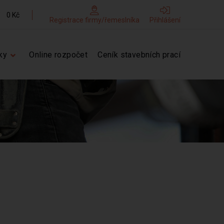
0 Kč
Registrace firmy/řemeslníka
Přihlášení
ky
Online rozpočet
Ceník stavebních prací