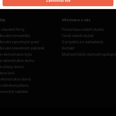
Zamítnout vše
žby
Informace o nás
o stavební firmy
Prezentace našich služeb
dkování řemeslníků
Ceník našich služeb
dkování samotných prací
O projektu a o zakladateli
dkování stavebních zakázek
Kontakt
a rekonstrukce bytu
Možnosti bližší obchodní spolupr
ka rekonstrukce domu
ka stavby domu
ukce bytů
 rekonstrukce domů
á videokonzultace
cenových nabídek