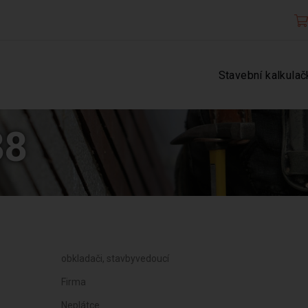
Stavební kalkulač
38
obkladači, stavbyvedoucí
Firma
Neplátce