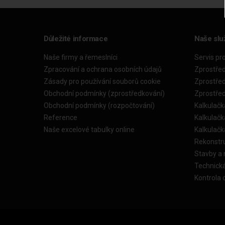
Důležité informace
Naše slu
Naše firmy a řemeslníci
Servis pr
Zpracování a ochrana osobních údajů
Zprostře
Zásady pro používání souborů cookie
Zprostře
Obchodní podmínky (zprostředkování)
Zprostře
Obchodní podmínky (rozpočtování)
Kalkulačk
Reference
Kalkulač
Naše excelové tabulky online
Kalkulač
Rekonstr
Stavby a
Technick
Kontrola 