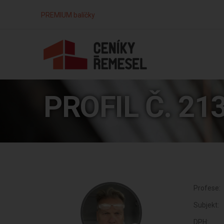
PREMIUM balíčky
PROFIL Č. 21
Profese:
Subjekt:
DPH: