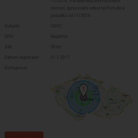
11/2016 , Poradenská a konzultační
činnost, zpracování odborných studií a
posudků od 11/2016
Subjekt:
OSVČ
DPH:
Neplátce
Věk:
39 let
Datum registrace:
31.1.2017
Dostupnost: