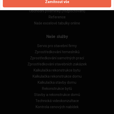
Zamítnout vše
Obchodní podmínky (zprostředkování)
Obchodní podmínky (rozpočtování)
Reference
Naše excelové tabulky online
Naše služby
Servis pro stavební firmy
Zprostředkování řemeslníků
Zprostředkování samotných prací
Zprostředkování stavebních zakázek
Kalkulačka rekonstrukce bytu
Kalkulačka rekonstrukce domu
Kalkulačka stavby domu
Rekonstrukce bytů
Stavby a rekonstrukce domů
Technická videokonzultace
Kontrola cenových nabídek