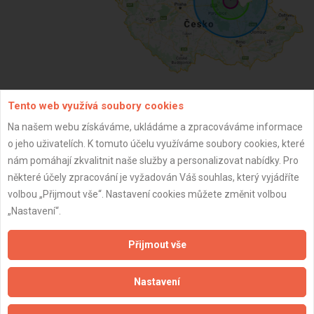
Tento web využívá soubory cookies
ZPĚT
Na našem webu získáváme, ukládáme a zpracováváme informace
o jeho uživatelích. K tomuto účelu využíváme soubory cookies, které
nám pomáhají zkvalitnit naše služby a personalizovat nabídky. Pro
Aktualizováno z portálu ARES dne 03.12.2025 02:30:02
některé účely zpracování je vyžadován Váš souhlas, který vyjádříte
volbou „Přijmout vše“. Nastavení cookies můžete změnit volbou
„Nastavení“.
Přijmout vše
Důležité informace
Naše firmy a řemeslníci
Nastavení
Zpracování a ochrana osobních údajů
Zásady pro používání souborů cookie