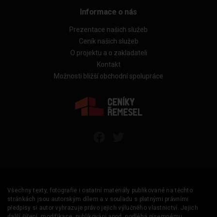
Informace o nás
Prezentace našich služeb
Ceník našich služeb
O projektu a o zakladateli
Kontakt
Možnosti bližší obchodní spolupráce
Všechny texty, fotografie i ostatní materiály publikované na těchto
stránkách jsou autorským dílem a v souladu s platnými právními
předpisy si autor vyhrazuje právo jejich výlučného vlastnictví. Jejich
další šíření, modifikace, publikování apod. podléhá písemnému