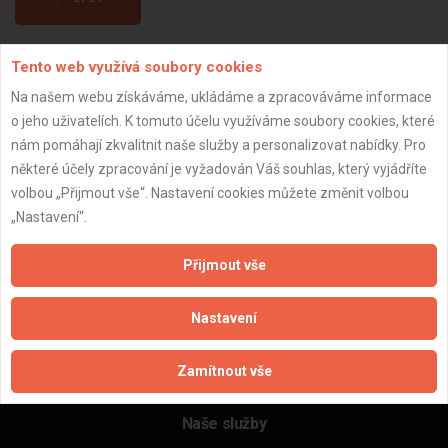
Tento web využívá soubory cookies
Aktualizováno z portálu ARES dne 02.12.2025 10:45:02
Na našem webu získáváme, ukládáme a zpracováváme informace
o jeho uživatelích. K tomuto účelu využíváme soubory cookies, které
nám pomáhají zkvalitnit naše služby a personalizovat nabídky. Pro
některé účely zpracování je vyžadován Váš souhlas, který vyjádříte
Důležité informace
volbou „Přijmout vše“. Nastavení cookies můžete změnit volbou
„Nastavení“.
Naše firmy a řemeslníci
Zpracování a ochrana osobních údajů
Přijmout vše
Zásady pro používání souborů cookie
Obchodní podmínky (zprostředkování)
Nastavení
Obchodní podmínky (rozpočtování)
Reference
Zamítnout vše
Naše excelové tabulky online
Naše služby