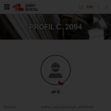
0 Kč
PROFIL Č. 2094
Jiří Š.
Profese:
zedníci, sádrokartonáři, elektrikáři,