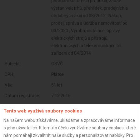
pořádání kulturních produkcí, zábav,
výstav, veletrhů, přehlídek, prodejních a
obdobných akcí od 08/2012 , Nákup,
prodej, správa a údržba nemovitostí od
03/2020 , Výroba, instalace, opravy
elektrických strojů a přístrojů,
elektronických a telekomunikačních
zařízení od 04/2014
Subjekt:
OSVČ
DPH:
Plátce
Věk:
51 let
Datum registrace:
7.12.2016
Dostupnost:
Tento web využívá soubory cookies
Na našem webu získáváme, ukládáme a zpracováváme informace
o jeho uživatelích. K tomuto účelu využíváme soubory cookies, které
nám pomáhají zkvalitnit naše služby a personalizovat nabídky. Pro