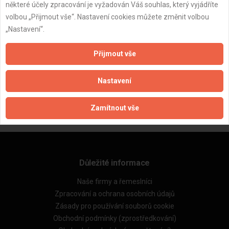
některé účely zpracování je vyžadován Váš souhlas, který vyjádříte
volbou „Přijmout vše“. Nastavení cookies můžete změnit volbou
„Nastavení“.
Přijmout vše
ZPĚT
Nastavení
Aktualizováno z portálu ARES dne 01.12.2025 19:45:02
Zamítnout vše
Důležité informace
Naše firmy a řemeslníci
Zpracování a ochrana osobních údajů
Zásady pro používání souborů cookie
Obchodní podmínky (zprostředkování)