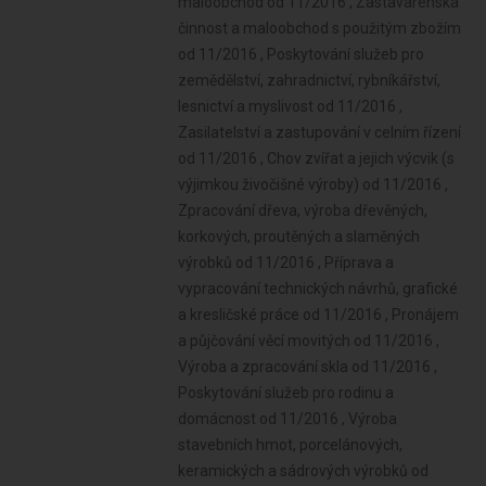
maloobchod od 11/2016 , Zastavárenská
činnost a maloobchod s použitým zbožím
od 11/2016 , Poskytování služeb pro
zemědělství, zahradnictví, rybníkářství,
lesnictví a myslivost od 11/2016 ,
Zasilatelství a zastupování v celním řízení
od 11/2016 , Chov zvířat a jejich výcvik (s
výjimkou živočišné výroby) od 11/2016 ,
Zpracování dřeva, výroba dřevěných,
korkových, proutěných a slaměných
výrobků od 11/2016 , Příprava a
vypracování technických návrhů, grafické
a kresličské práce od 11/2016 , Pronájem
a půjčování věcí movitých od 11/2016 ,
Výroba a zpracování skla od 11/2016 ,
Poskytování služeb pro rodinu a
domácnost od 11/2016 , Výroba
stavebních hmot, porcelánových,
keramických a sádrových výrobků od