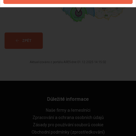
ZPĚT
Aktualizováno z portálu ARES dne 01.12.2025 14:15:02
Důležité informace
Naše firmy a řemeslníci
Zpracování a ochrana osobních údajů
Zásady pro používání souborů cookie
Obchodní podmínky (zprostředkování)