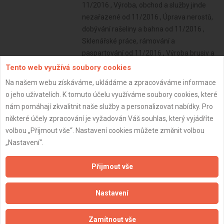
11/2016 , Výroba, obchod a služby jinde
nezařazené od 11/2016 , Úprava nerostů,
dobývání rašeliny a bahna od 11/2016 ,
Sklenářské práce, rámování a
paspartování od 11/2016 , Výroba brusiv a
ostatních minerálních nekovových výrobků
Tento web využívá soubory cookies
od 11/2016 , Nákup, prodej, správa a
Na našem webu získáváme, ukládáme a zpracováváme informace
údržba nemovitostí od 03/2020
o jeho uživatelích. K tomuto účelu využíváme soubory cookies, které
Subjekt:
OSVČ
nám pomáhají zkvalitnit naše služby a personalizovat nabídky. Pro
některé účely zpracování je vyžadován Váš souhlas, který vyjádříte
DPH:
Neplátce
volbou „Přijmout vše“. Nastavení cookies můžete změnit volbou
Věk:
52 let
„Nastavení“.
Datum registrace:
30.11.2016
Přijmout vše
Dostupnost:
Nastavení
Zamítnout vše