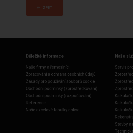
ZPĚT
Důležité informace
Naše slu
Naše firmy a řemeslníci
Servis pr
Zpracování a ochrana osobních údajů
Zprostře
Zásady pro používání souborů cookie
Zprostře
Obchodní podmínky (zprostředkování)
Zprostře
Obchodní podmínky (rozpočtování)
Kalkulačk
Reference
Kalkulač
Naše excelové tabulky online
Kalkulač
Rekonstr
Stavby a
Technick