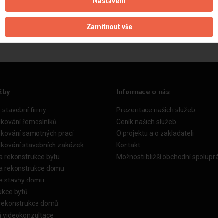
Nastavení
Aktualizováno z portálu ARES dne 01.12.2025 12:30:02
Zamítnout vše
žby
Informace o nás
o stavební firmy
Prezentace našich služeb
dkování řemeslníků
Ceník našich služeb
dkování samotných prací
O projektu a o zakladateli
dkování stavebních zakázek
Kontakt
a rekonstrukce bytu
Možnosti bližší obchodní spolupr
ka rekonstrukce domu
ka stavby domu
ukce bytů
 rekonstrukce domů
á videokonzultace