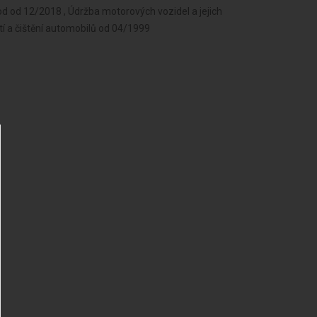
 od 12/2018 , Údržba motorových vozidel a jejich
ytí a čištění automobilů od 04/1999