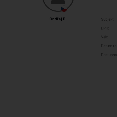
Ondřej B.
Subjekt:
DPH:
Věk:
Datum reg
Dostupno