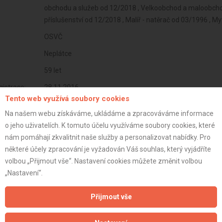
obchodu a služeb od 12/2018 , Velkoobchod a maloobchod
příslušenství od 12/2018 , Malíř - natěrač od 03/1996 , M
OSVČ
Neplátce
59 let
istrace:
28.11.2016
Tento web využívá soubory cookies
st:
Na našem webu získáváme, ukládáme a zpracováváme informace
o jeho uživatelích. K tomuto účelu využíváme soubory cookies, které
nám pomáhají zkvalitnit naše služby a personalizovat nabídky. Pro
některé účely zpracování je vyžadován Váš souhlas, který vyjádříte
volbou „Přijmout vše“. Nastavení cookies můžete změnit volbou
„Nastavení“.
Přijmout vše