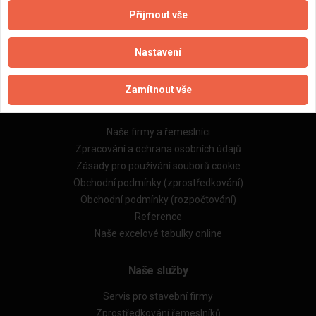
Přijmout vše
Aktualizováno z portálu ARES dne 01.12.2025 11:15:02
Nastavení
Zamítnout vše
Důležité informace
Naše firmy a řemeslníci
Zpracování a ochrana osobních údajů
Zásady pro používání souborů cookie
Obchodní podmínky (zprostředkování)
Obchodní podmínky (rozpočtování)
Reference
Naše excelové tabulky online
Naše služby
Servis pro stavební firmy
Zprostředkování řemeslníků