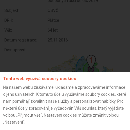
obdobných akcí od 03/2019
Subjekt:
OSVČ
DPH:
Plátce
Věk:
64 let
Datum registrace:
25.11.2016
Dostupnost:
Tento web využívá soubory cookies
Na našem webu získáváme, ukládáme a zpracováváme informace
o jeho uživatelích. K tomuto účelu využíváme soubory cookies, které
nám pomáhají zkvalitnit naše služby a personalizovat nabídky. Pro
některé účely zpracování je vyžadován Váš souhlas, který vyjádříte
volbou „Přijmout vše“. Nastavení cookies můžete změnit volbou
ZPĚT
„Nastavení“.