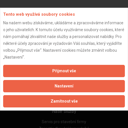
Aktualizováno z portálu ARES dne 01.12.2025 07:15:02
Tento web využívá soubory cookies
Na našem webu získáváme, ukládáme a zpracováváme informace
o jeho uživatelích. K tomuto účelu využíváme soubory cookies, které
nám pomáhají zkvalitnit naše služby a personalizovat nabídky. Pro
některé účely zpracování je vyžadován Váš souhlas, který vyjádříte
Důležité informace
volbou „Přijmout vše“. Nastavení cookies můžete změnit volbou
Naše firmy a řemeslníci
„Nastavení“.
Zpracování a ochrana osobních údajů
Zásady pro používání souborů cookie
Přijmout vše
Obchodní podmínky (zprostředkování)
Obchodní podmínky (rozpočtování)
Nastavení
Reference
Naše excelové tabulky online
Zamítnout vše
Naše služby
Servis pro stavební firmy