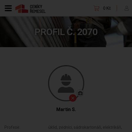
0 Kč
PROFIL Č. 2070
Martin S.
Profese:
úklid, zedníci, sádrokartonáři, elektrikáři,