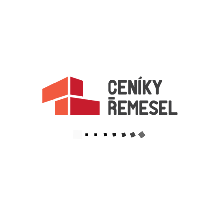
Aktualizováno z portálu ARES dne 31.12.2024 14:00:11
Důležité informace
Naše firmy a řemeslníci
Zpracování a ochrana osobních údajů
Zásady pro používání souborů cookie
Obchodní podmínky (zprostředkování)
Obchodní podmínky (rozpočtování)
Reference
Naše excelové tabulky online
Naše služby