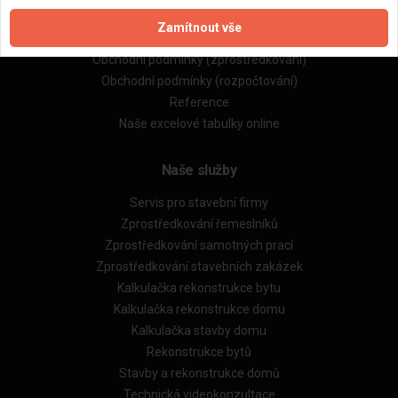
Zpracování a ochrana osobních údajů
Zamítnout vše
Zásady pro používání souborů cookie
Obchodní podmínky (zprostředkování)
Obchodní podmínky (rozpočtování)
Reference
Naše excelové tabulky online
Naše služby
Servis pro stavební firmy
Zprostředkování řemeslníků
Zprostředkování samotných prací
Zprostředkování stavebních zakázek
Kalkulačka rekonstrukce bytu
Kalkulačka rekonstrukce domu
Kalkulačka stavby domu
Rekonstrukce bytů
Stavby a rekonstrukce domů
Technická videokonzultace