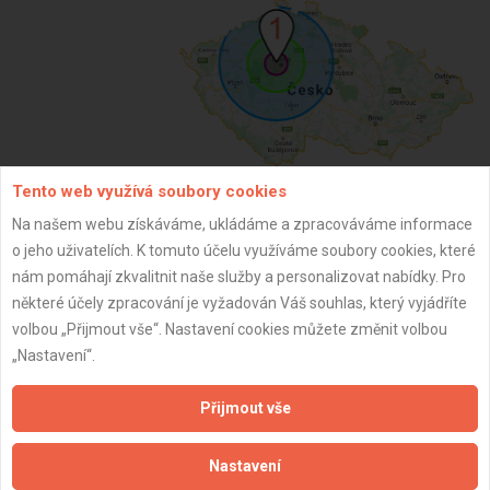
Tento web využívá soubory cookies
Na našem webu získáváme, ukládáme a zpracováváme informace
ZPĚT
o jeho uživatelích. K tomuto účelu využíváme soubory cookies, které
nám pomáhají zkvalitnit naše služby a personalizovat nabídky. Pro
některé účely zpracování je vyžadován Váš souhlas, který vyjádříte
Aktualizováno z portálu ARES dne 31.12.2024 08:15:07
volbou „Přijmout vše“. Nastavení cookies můžete změnit volbou
„Nastavení“.
Přijmout vše
Důležité informace
Nastavení
Naše firmy a řemeslníci