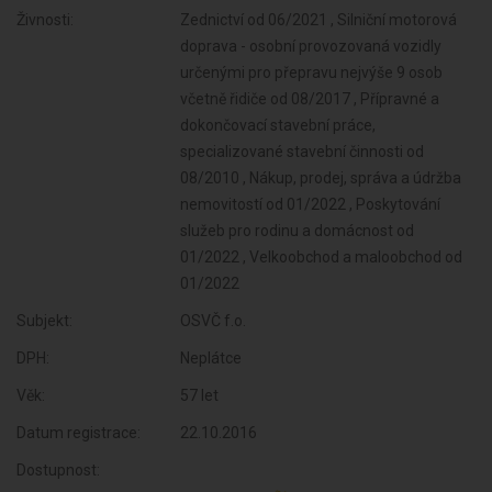
Živnosti:
Zednictví od 06/2021 , Silniční motorová
doprava - osobní provozovaná vozidly
určenými pro přepravu nejvýše 9 osob
včetně řidiče od 08/2017 , Přípravné a
dokončovací stavební práce,
specializované stavební činnosti od
08/2010 , Nákup, prodej, správa a údržba
nemovitostí od 01/2022 , Poskytování
služeb pro rodinu a domácnost od
01/2022 , Velkoobchod a maloobchod od
01/2022
Subjekt:
OSVČ f.o.
DPH:
Neplátce
Věk:
57 let
Datum registrace:
22.10.2016
Dostupnost: