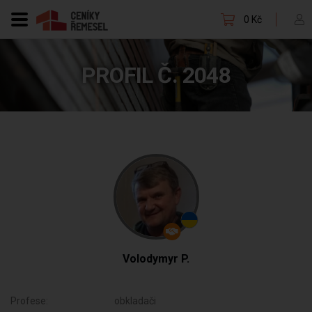
0 Kč
PROFIL Č. 2048
Volodymyr P.
Profese:
obkladači