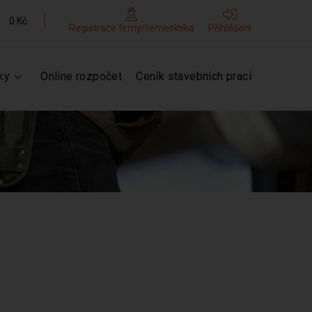
0 Kč
Registrace firmy/řemeslníka
Přihlášení
ky
Online rozpočet
Ceník stavebních prací