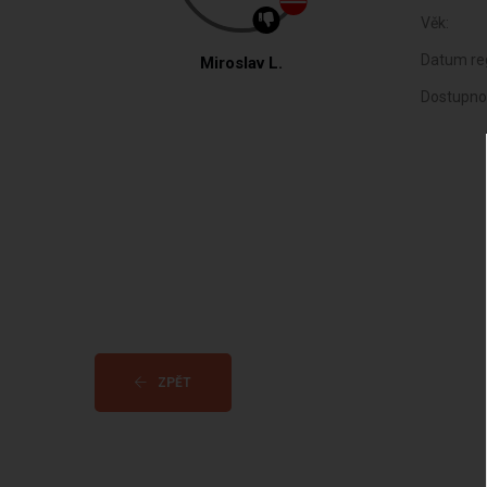
Věk:
Datum reg
Miroslav L.
Dostupno
ZPĚT