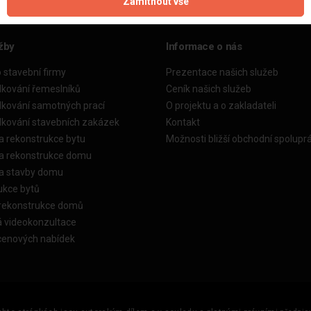
Zamítnout vše
žby
Informace o nás
o stavební firmy
Prezentace našich služeb
dkování řemeslníků
Ceník našich služeb
dkování samotných prací
O projektu a o zakladateli
dkování stavebních zakázek
Kontakt
a rekonstrukce bytu
Možnosti bližší obchodní spolupr
ka rekonstrukce domu
ka stavby domu
ukce bytů
 rekonstrukce domů
á videokonzultace
cenových nabídek