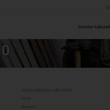
Stavební kalkulač
10
zedníci, elektrikáři, malíři, truhláři
Firma
Neplátce