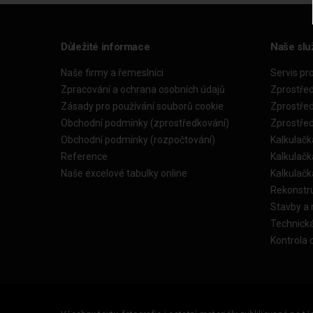
Důležité informace
Naše slu
Naše firmy a řemeslníci
Servis pr
Zpracování a ochrana osobních údajů
Zprostře
Zásady pro používání souborů cookie
Zprostře
Obchodní podmínky (zprostředkování)
Zprostře
Obchodní podmínky (rozpočtování)
Kalkulačk
Reference
Kalkulač
Naše excelové tabulky online
Kalkulač
Rekonstr
Stavby a
Technick
Kontrola 