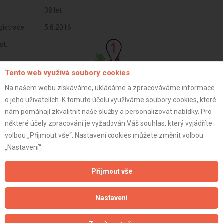
38 let
istrace:
5.8.2016
st:
Tento web využívá soubory cookies
Na našem webu získáváme, ukládáme a zpracováváme informace
o jeho uživatelích. K tomuto účelu využíváme soubory cookies, které
nám pomáhají zkvalitnit naše služby a personalizovat nabídky. Pro
některé účely zpracování je vyžadován Váš souhlas, který vyjádříte
volbou „Přijmout vše“. Nastavení cookies můžete změnit volbou
„Nastavení“.
Přijmout vše
Aktualizováno z portálu ARES dne 04.01.2024 18:30:09
Nastavení