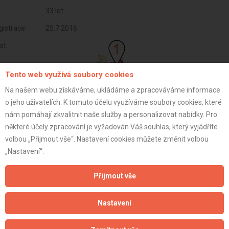
33 let
istrace:
25.7.2016
st:
Tento web využívá soubory cookies
Na našem webu získáváme, ukládáme a zpracováváme informace
o jeho uživatelích. K tomuto účelu využíváme soubory cookies, které
nám pomáhají zkvalitnit naše služby a personalizovat nabídky. Pro
některé účely zpracování je vyžadován Váš souhlas, který vyjádříte
volbou „Přijmout vše“. Nastavení cookies můžete změnit volbou
„Nastavení“.
Přijmout vše
Aktualizováno z portálu ARES dne 04.01.2024 11:15:08
Nastavení