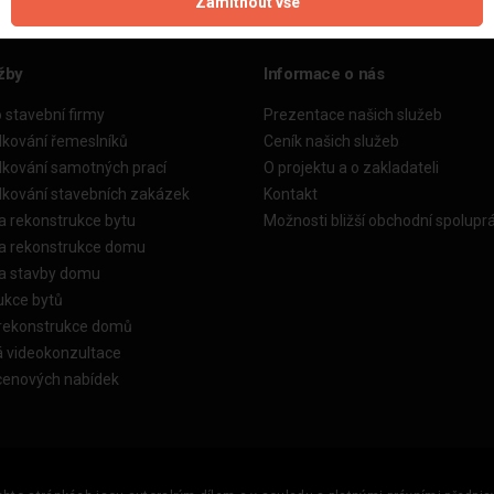
Zamítnout vše
žby
Informace o nás
o stavební firmy
Prezentace našich služeb
dkování řemeslníků
Ceník našich služeb
dkování samotných prací
O projektu a o zakladateli
dkování stavebních zakázek
Kontakt
a rekonstrukce bytu
Možnosti bližší obchodní spolupr
ka rekonstrukce domu
ka stavby domu
ukce bytů
 rekonstrukce domů
á videokonzultace
cenových nabídek