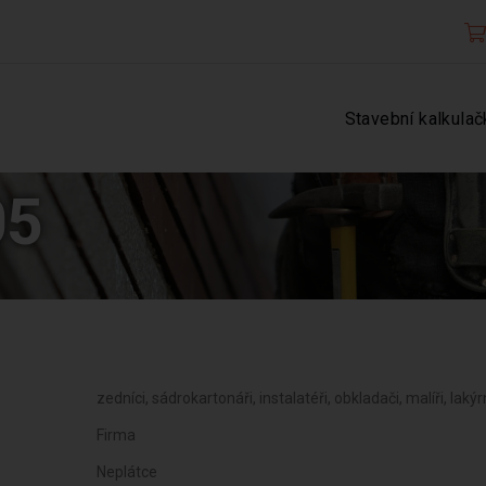
Stavební kalkulač
05
zedníci, sádrokartonáři, instalatéři, obkladači, malíři, lakýr
Firma
Neplátce