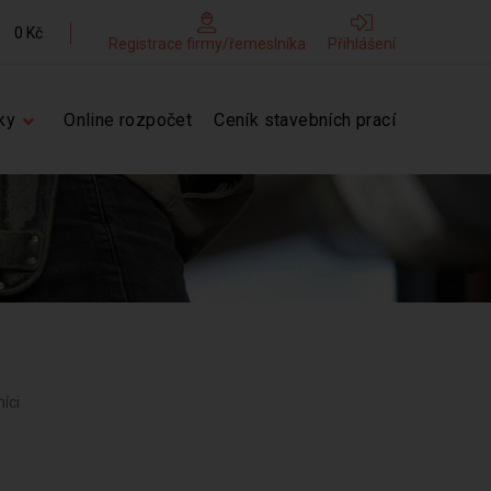
0 Kč
Registrace firmy/řemeslníka
Přihlášení
ky
Online rozpočet
Ceník stavebních prací
níci