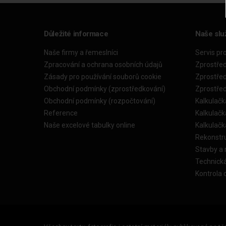
Důležité informace
Naše slu
Naše firmy a řemeslníci
Servis pr
Zpracování a ochrana osobních údajů
Zprostře
Zásady pro používání souborů cookie
Zprostře
Obchodní podmínky (zprostředkování)
Zprostře
Obchodní podmínky (rozpočtování)
Kalkulačk
Reference
Kalkulač
Naše excelové tabulky online
Kalkulač
Rekonstr
Stavby a
Technick
Kontrola 