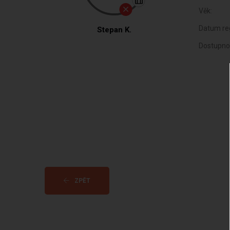
Věk:
Datum reg
Stepan K.
Dostupno
ZPĚT