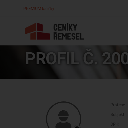
PREMIUM balíčky
PROFIL Č. 20
Profese:
Subjekt:
DPH: